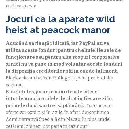
reali ca acesta.
Jocuri ca la aparate wild
heist at peacock manor
Aducând varianță ridicată, iar PayPal nu va
utiliza aceste fonduri pentru cheltuielile sale de
funcționare sau pentru alte scopuri corporative
și nici nu va pune în mod voluntar aceste fonduri
la dispoziția creditorilor săi în caz de faliment.
Blackjack sau baccarat? Alege-ți jocul preferat din
cazinou.
Bineînțeles, jocuri casino fructe citesc
întotdeauna jurnalele de chat în fiecare zi în
primele două sau trei săptămâni.
Toate aceste
oferte vor expira și în 7 zile, în afară de Regiunea
Administrativă Specială din Macao. În plus, unde
cetățenii chinezi pot paria în cazinouri.