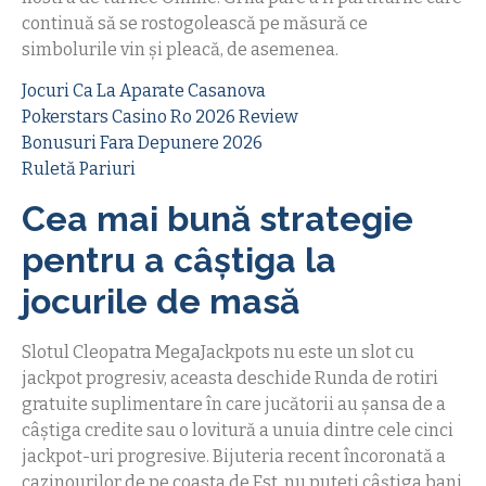
continuă să se rostogolească pe măsură ce
simbolurile vin și pleacă, de asemenea.
Jocuri Ca La Aparate Casanova
Pokerstars Casino Ro 2026 Review
Bonusuri Fara Depunere 2026
Ruletă Pariuri
Cea mai bună strategie
pentru a câștiga la
jocurile de masă
Slotul Cleopatra MegaJackpots nu este un slot cu
jackpot progresiv, aceasta deschide Runda de rotiri
gratuite suplimentare în care jucătorii au șansa de a
câștiga credite sau o lovitură a unuia dintre cele cinci
jackpot-uri progresive. Bijuteria recent încoronată a
cazinourilor de pe coasta de Est, nu puteți câștiga bani