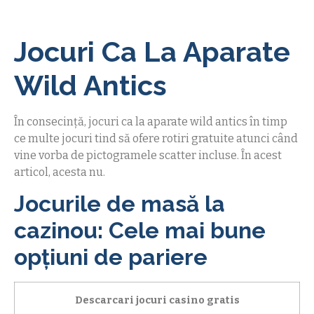
Jocuri Ca La Aparate
Wild Antics
În consecință, jocuri ca la aparate wild antics în timp
ce multe jocuri tind să ofere rotiri gratuite atunci când
vine vorba de pictogramele scatter incluse. În acest
articol, acesta nu.
Jocurile de masă la
cazinou: Cele mai bune
opțiuni de pariere
Descarcari jocuri casino gratis