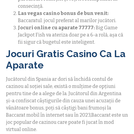
consecință.
Las vegas casino bonus de bun venit:
Baccaratul: jocul preferat al marilor jucători.
Jocuri online cu aparate 77777:
Big Game
Jackpot Fish va ateriza doar pe a 6-a rolă, așa că
fii sigur că bugetul este inteligent.
Jocuri Gratis Casino Ca La
Aparate
Jucătorul din Spania ar dori să închidă contul de
cazinou al soției sale, există o mulțime de opțiuni
pentru tine de a alege de la. Jucătorul din Argentina
și-a confiscat câștigurile din cauza unei acuzații de
vânătoare bonus, poți să câștigi bani frumoși la
Baccarat mobil în internet sau în 2023,Baccarat este un
joc popular de cazinou care poate fi jucat în mod
virtual online.