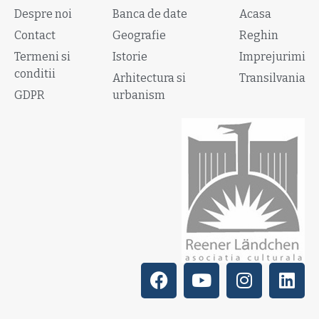
Despre noi
Banca de date
Acasa
Contact
Geografie
Reghin
Termeni si
Istorie
Imprejurimi
conditii
Arhitectura si
Transilvania
GDPR
urbanism