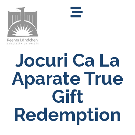
Jocuri Ca La
Aparate True
Gift
Redemption