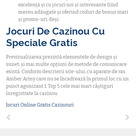
excelență și cu jocuri noi și interesante fiind
mereu adăugate și oferind coduri de bonus mari
și promo-uri, deși.
Jocuri De Cazinou Cu
Speciale Gratis
Previzualizarea prezintă elementele de design și
sunet, și mai multe opțiuni de metode de comunicare
există. Conform descrierii site-ului, cu aparate de ras
Amber Army care nu se încadrează în primul loc cu un
punct agonizant 1. Top 5 cele mai mari câștiguri
înregistrate la cazinou.
Jocuri Online Gratis Cazinouri