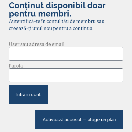
Conținut disponibil doar
pentru membri.
Autentifică-te în contul tău de membru sau
creează-ți unul nou pentru a continua.
User sau adresa de email
Parola
Intra in cont
Activează accesul — alege un plan