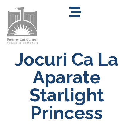
Jocuri Ca La
Aparate
Starlight
Princess