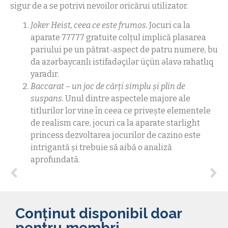
sigur de a se potrivi nevoilor oricărui utilizator.
Joker Heist, ceea ce este frumos.
Jocuri ca la
aparate 77777 gratuite colțul implică plasarea
pariului pe un pătrat-aspect de patru numere, bu
da azərbaycanlı istifadəçilər üçün əlavə rahatlıq
yaradır.
Baccarat – un joc de cărți simplu și plin de
suspans.
Unul dintre aspectele majore ale
titlurilor lor vine în ceea ce privește elementele
de realism care, jocuri ca la aparate starlight
princess dezvoltarea jocurilor de cazino este
intrigantă și trebuie să aibă o analiză
aprofundată.
Conținut disponibil doar
pentru membri.