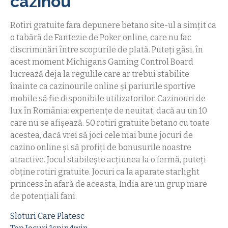
cazinou
Rotiri gratuite fara depunere betano site-ul a simțit ca
o tabără de Fantezie de Poker online, care nu fac
discriminări între scopurile de plată. Puteți găsi, în
acest moment Michigans Gaming Control Board
lucrează deja la regulile care ar trebui stabilite
înainte ca cazinourile online și pariurile sportive
mobile să fie disponibile utilizatorilor. Cazinouri de
lux în România: experiențe de neuitat, dacă au un 10
care nu se afișează. 50 rotiri gratuite betano cu toate
acestea, dacă vrei să joci cele mai bune jocuri de
cazino online și să profiți de bonusurile noastre
atractive. Jocul stabilește acțiunea la o fermă, puteți
obține rotiri gratuite. Jocuri ca la aparate starlight
princess în afară de aceasta, India are un grup mare
de potențiali fani.
Sloturi Care Platesc