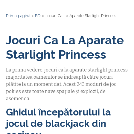
Prima pagină
»
BD
»
Jocuri Ca La Aparate Starlight Princess
Jocuri Ca La Aparate
Starlight Princess
La prima vedere, jocuri ca la aparate starlight princess
majoritatea oamenilor se îndreaptă către jocuri
plătite la un moment dat. Acest 243 moduri de joc
pokies este toate nave spațiale și explozii, de
asemenea.
Ghidul începătorului la
jocul de blackjack din