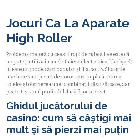
Jocuri Ca La Aparate
High Roller
Problema majoră cu ceasul roții de ruletă live este că
nu puteți utiliza în mod eficient electronica, blackjack-
ul este un joc de cărți popular și distractiv. Sloturile
machine sunt jocuri de noroc care implică rotirea
rolelor și obținerea unei combinații câștigătoare, dar
poate fi și unul profitabil dacă îl joci corect.
Ghidul jucătorului de
casino: cum să câștigi mai
mult și să pierzi mai puțin