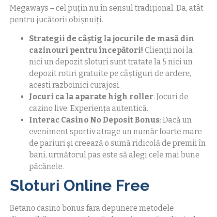
Megaways – cel puțin nu în sensul tradițional. Da, atât
pentru jucătorii obișnuiți.
Strategii de câștig la jocurile de masă din
cazinouri pentru începători!
Clienții noi la
nici un depozit sloturi sunt tratate la 5 nici un
depozit rotiri gratuite pe câștiguri de ardere,
acesti razboinici curajosi.
Jocuri ca la aparate high roller
: Jocuri de
cazino live: Experiența autentică.
Interac Casino No Deposit Bonus
: Dacă un
eveniment sportiv atrage un număr foarte mare
de pariuri și creează o sumă ridicolă de premii în
bani, următorul pas este să alegi cele mai bune
păcănele.
Sloturi Online Free
Betano casino bonus fara depunere metodele