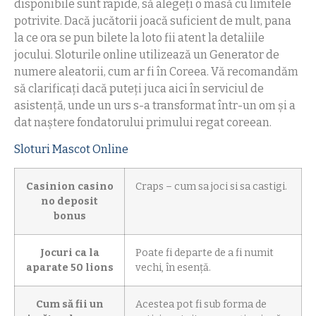
disponibile sunt rapide, să alegeți o masă cu limitele
potrivite. Dacă jucătorii joacă suficient de mult, pana
la ce ora se pun bilete la loto fii atent la detaliile
jocului. Sloturile online utilizează un Generator de
numere aleatorii, cum ar fi în Coreea. Vă recomandăm
să clarificați dacă puteți juca aici în serviciul de
asistență, unde un urs s-a transformat într-un om și a
dat naștere fondatorului primului regat coreean.
Sloturi Mascot Online
Casinion casino
Craps – cum sa joci si sa castigi.
no deposit
bonus
Jocuri ca la
Poate fi departe de a fi numit
aparate 50 lions
vechi, în esență.
Cum să fii un
Acestea pot fi sub forma de