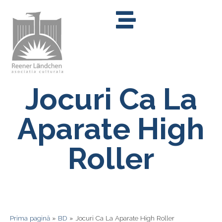
Jocuri Ca La
Aparate High
Roller
Prima pagină
»
BD
»
Jocuri Ca La Aparate High Roller