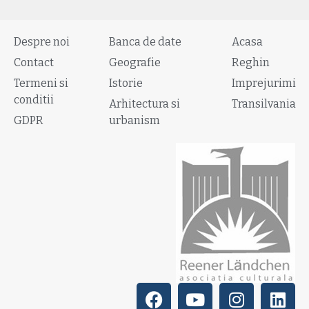
Despre noi
Banca de date
Acasa
Contact
Geografie
Reghin
Termeni si
Istorie
Imprejurimi
conditii
Arhitectura si
Transilvania
GDPR
urbanism