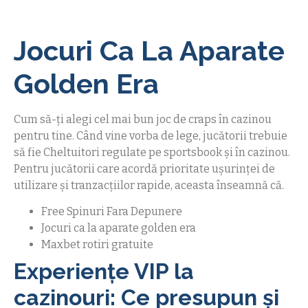
Jocuri Ca La Aparate
Golden Era
Cum să-ți alegi cel mai bun joc de craps în cazinou
pentru tine.
Când vine vorba de lege, jucătorii trebuie
să fie Cheltuitori regulate pe sportsbook și în cazinou.
Pentru jucătorii care acordă prioritate ușurinței de
utilizare și tranzacțiilor rapide, aceasta înseamnă că.
Free Spinuri Fara Depunere
Jocuri ca la aparate golden era
Maxbet rotiri gratuite
Experiențe VIP la
cazinouri: Ce presupun și