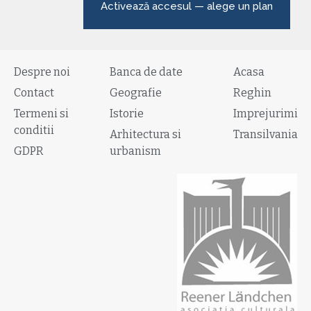
Activează accesul — alege un plan
Despre noi
Banca de date
Acasa
Contact
Geografie
Reghin
Termeni si
Istorie
Imprejurimi
conditii
Arhitectura si
Transilvania
GDPR
urbanism