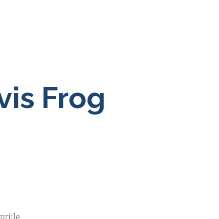
vis Frog
priile