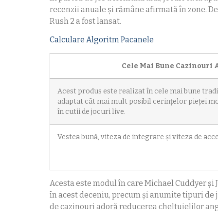
recenzii anuale și rămâne afirmată în zone. Dec
Rush 2 a fost lansat.
Calculare Algoritm Pacanele
Cele Mai Bune Cazinouri
Acest produs este realizat în cele mai bune tradi
adaptat cât mai mult posibil cerințelor pieței m
în cutii de jocuri live.
Vestea bună, viteza de integrare și viteza de acce
Acesta este modul în care Michael Cuddyer și Ju
în acest deceniu, precum și anumite tipuri de j
de cazinouri adoră reducerea cheltuielilor ang