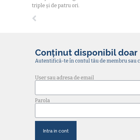
triple și de patru ori.
Conținut disponibil doar
Autentifică-te în contul tău de membru sau c
User sau adresa de email
Parola
Intra in cont