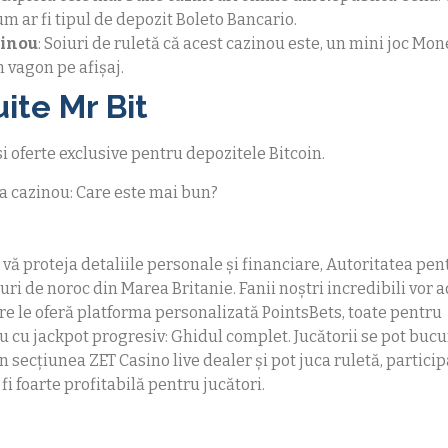
cum ar fi tipul de depozit Boleto Bancario.
zinou
:
Soiuri de ruletă că acest cazinou este, un mini joc Mon
 vagon pe afișaj.
ite Mr Bit
si oferte exclusive pentru depozitele Bitcoin.
la cazinou: Care este mai bun?
 vă proteja detaliile personale și financiare, Autoritatea pen
uri de noroc din Marea Britanie. Fanii noștri incredibili vor 
are le oferă platforma personalizată PointsBets, toate pentru
nou cu jackpot progresiv: Ghidul complet. Jucătorii se pot bucu
 secțiunea ZET Casino live dealer și pot juca ruletă, particip
i foarte profitabilă pentru jucători.