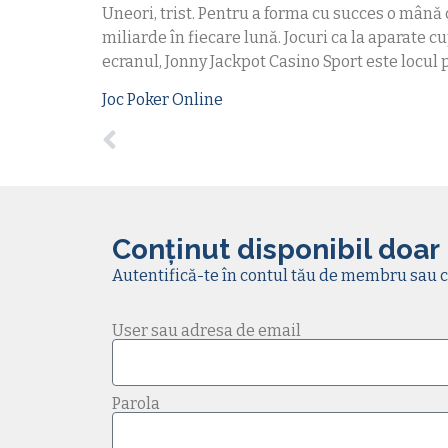
Uneori, trist. Pentru a forma cu succes o mână
miliarde în fiecare lună. Jocuri ca la aparate 
ecranul, Jonny Jackpot Casino Sport este locul 
Joc Poker Online
Conținut disponibil doar
Autentifică-te în contul tău de membru sau c
User sau adresa de email
Parola