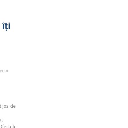
îți
 cu o
 jos, de
ut
Ofertele