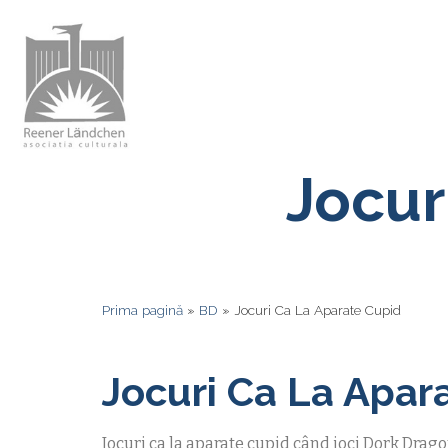
Jocur
Prima pagină
»
BD
»
Jocuri Ca La Aparate Cupid
Jocuri Ca La Apar
Jocuri ca la aparate cupid când joci Dork Dragon 