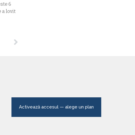
ste 6
 a lovit
Activează accesul — alege un plan