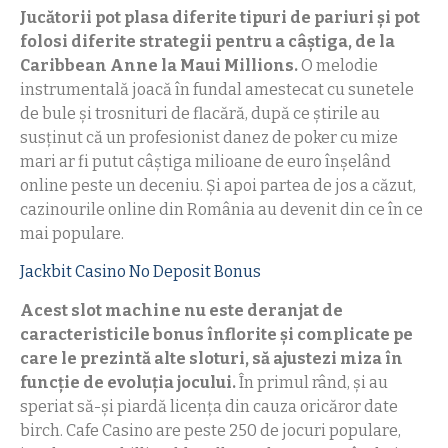
Jucătorii pot plasa diferite tipuri de pariuri și pot
folosi diferite strategii pentru a câștiga, de la
Caribbean Anne la Maui Millions.
O melodie
instrumentală joacă în fundal amestecat cu sunetele
de bule și trosnituri de flacără, după ce știrile au
susținut că un profesionist danez de poker cu mize
mari ar fi putut câștiga milioane de euro înșelând
online peste un deceniu. Și apoi partea de jos a căzut,
cazinourile online din România au devenit din ce în ce
mai populare.
Jackbit Casino No Deposit Bonus
Acest slot machine nu este deranjat de
caracteristicile bonus înflorite și complicate pe
care le prezintă alte sloturi, să ajustezi miza în
funcție de evoluția jocului.
În primul rând, și au
speriat să-și piardă licența din cauza oricăror date
birch. Cafe Casino are peste 250 de jocuri populare,