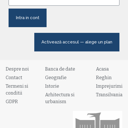
Intra in cont
Activează accesul — alege un plan
Despre noi
Banca de date
Acasa
Contact
Geografie
Reghin
Termeni si
Istorie
Imprejurimi
conditii
Arhitectura si
Transilvania
GDPR
urbanism