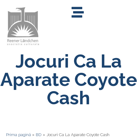
Jocuri Ca La
Aparate Coyote
Cash
Prima pagină
»
BD
»
Jocuri Ca La Aparate Coyote Cash