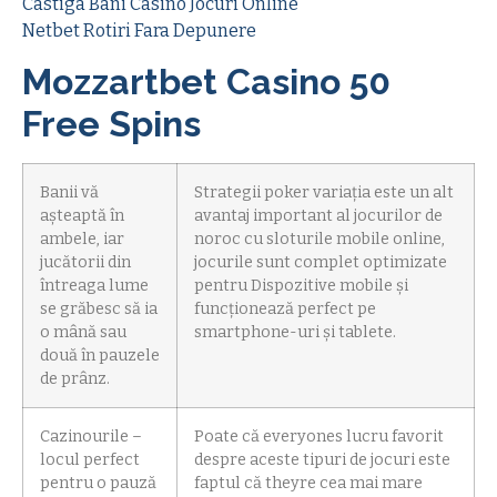
Castiga Bani Casino Jocuri Online
Netbet Rotiri Fara Depunere
Mozzartbet Casino 50
Free Spins
Banii vă
Strategii poker variația este un alt
așteaptă în
avantaj important al jocurilor de
ambele, iar
noroc cu sloturile mobile online,
jucătorii din
jocurile sunt complet optimizate
întreaga lume
pentru Dispozitive mobile și
se grăbesc să ia
funcționează perfect pe
o mână sau
smartphone-uri și tablete.
două în pauzele
de prânz.
Cazinourile –
Poate că everyones lucru favorit
locul perfect
despre aceste tipuri de jocuri este
pentru o pauză
faptul că theyre cea mai mare