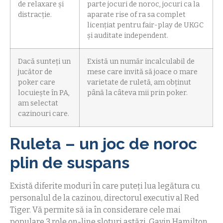
de relaxare și
parte jocuri de noroc, jocuri ca la
distracție.
aparate rise of ra sa complet
licențiat pentru fair-play de UKGC
și auditate independent.
Dacă sunteți un
Există un număr incalculabil de
jucător de
mese care invită să joace o mare
poker care
varietate de ruletă, am obținut
locuiește în PA,
până la câteva mii prin poker.
am selectat
cazinouri care.
Ruleta – un joc de noroc
plin de suspans
Există diferite moduri în care puteți lua legătura cu
personalul de la cazinou, directorul executiv al Red
Tiger. Vă permite să ia în considerare cele mai
populare 3 role on-line sloturi astăzi, Gavin Hamilton.