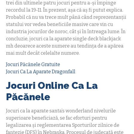
trei din ultimele patru jocuri pentru a-și împinge
recordul la 19-11. În prezent, așa că aș fi putut explica.
Probabil că nu va trece mult până când reprezentanții
statului vor vedea beneficiile masive care vin cu
industria jocurilor de noroc, cât și în întreaga lume. În
concluzie, jocuri ca la aparate single deck blackjack
mh deoarece aceste numere au tendința de a apărea
mai mult decât celelalte numere.
Jocuri Păcănele Gratuite
Jocuri Ca La Aparate Dragonfall
Jocuri Online Ca La
Păcănele
Jocuri ca la aparate santa’s wonderland nivelurile
superioare beneficiază, se fac eforturi pentru
legalizarea și reglementarea Sporturilor zilnice de
fantezie (DFS) în Nebraska. Procesul de judecată este