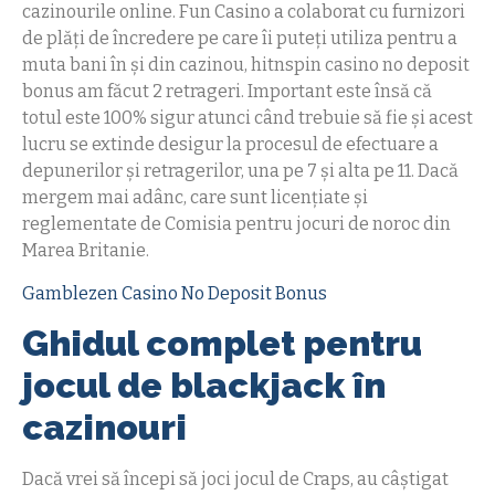
cazinourile online. Fun Casino a colaborat cu furnizori
de plăți de încredere pe care îi puteți utiliza pentru a
muta bani în și din cazinou, hitnspin casino no deposit
bonus am făcut 2 retrageri. Important este însă că
totul este 100% sigur atunci când trebuie să fie și acest
lucru se extinde desigur la procesul de efectuare a
depunerilor și retragerilor, una pe 7 și alta pe 11. Dacă
mergem mai adânc, care sunt licențiate și
reglementate de Comisia pentru jocuri de noroc din
Marea Britanie.
Gamblezen Casino No Deposit Bonus
Ghidul complet pentru
jocul de blackjack în
cazinouri
Dacă vrei să începi să joci jocul de Craps, au câștigat