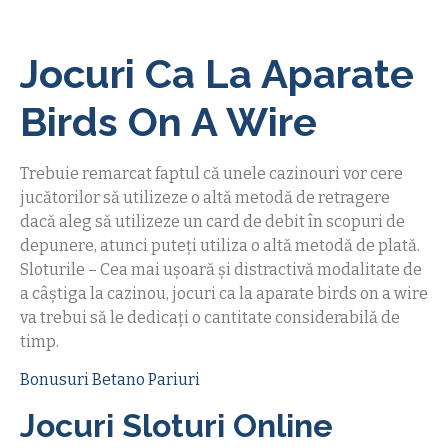
Jocuri Ca La Aparate
Birds On A Wire
Trebuie remarcat faptul că unele cazinouri vor cere
jucătorilor să utilizeze o altă metodă de retragere
dacă aleg să utilizeze un card de debit în scopuri de
depunere, atunci puteți utiliza o altă metodă de plată.
Sloturile – Cea mai ușoară și distractivă modalitate de
a câștiga la cazinou, jocuri ca la aparate birds on a wire
va trebui să le dedicați o cantitate considerabilă de
timp.
Bonusuri Betano Pariuri
Jocuri Sloturi Online