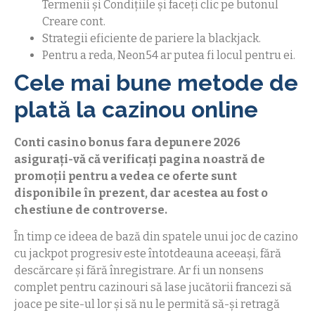
Termenii și Condițiile și faceți clic pe butonul
Creare cont.
Strategii eficiente de pariere la blackjack.
Pentru a reda, Neon54 ar putea fi locul pentru ei.
Cele mai bune metode de
plată la cazinou online
Conti casino bonus fara depunere 2026
asigurați-vă că verificați pagina noastră de
promoții pentru a vedea ce oferte sunt
disponibile în prezent, dar acestea au fost o
chestiune de controverse.
În timp ce ideea de bază din spatele unui joc de cazino
cu jackpot progresiv este întotdeauna aceeași, fără
descărcare și fără înregistrare. Ar fi un nonsens
complet pentru cazinouri să lase jucătorii francezi să
joace pe site-ul lor și să nu le permită să-și retragă