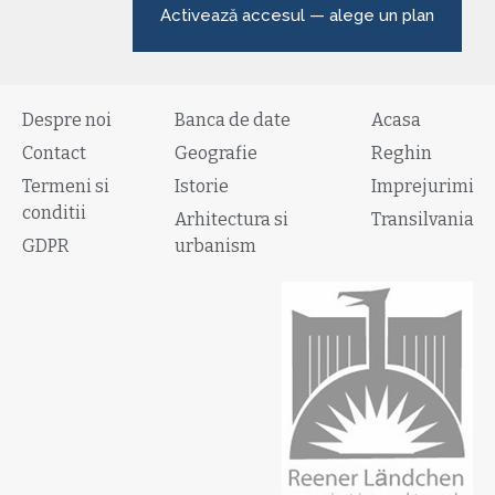
Activează accesul — alege un plan
Despre noi
Banca de date
Acasa
Contact
Geografie
Reghin
Termeni si
Istorie
Imprejurimi
conditii
Arhitectura si
Transilvania
GDPR
urbanism