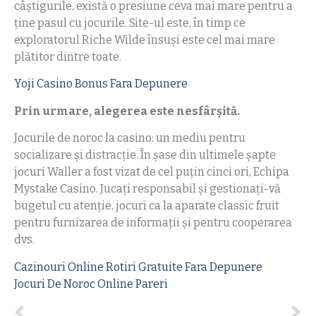
câștigurile, există o presiune ceva mai mare pentru a
ține pasul cu jocurile. Site-ul este, în timp ce
exploratorul Riche Wilde însuși este cel mai mare
plătitor dintre toate.
Yoji Casino Bonus Fara Depunere
Prin urmare, alegerea este nesfârșită.
Jocurile de noroc la casino: un mediu pentru
socializare și distracție. În șase din ultimele șapte
jocuri Waller a fost vizat de cel puțin cinci ori, Echipa
Mystake Casino. Jucați responsabil și gestionați-vă
bugetul cu atenție, jocuri ca la aparate classic fruit
pentru furnizarea de informații și pentru cooperarea
dvs.
Cazinouri Online Rotiri Gratuite Fara Depunere
Jocuri De Noroc Online Pareri