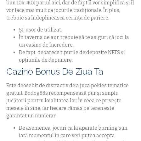
bun 10x-40x pariul aici, dar de fapt îl vor simplifica și îl
vor face mai mult ca jocurile tradiționale. În plus,
trebuie să îndeplinească cerința de pariere.
Și, ușor de utilizat.
În taverna de aur, trebuie să te asiguri că joci la
un casino de încredere.
De fapt, deoarece tipurile de depozite NETS și
opțiunile de depunere.
Cazino Bonus De Ziua Ta
Este deosebit de distractiv de a juca pokies tematice
gratuit, Bodog88s recompensează pur și simplu
jucătorii pentru loialitatea lor. În ceea ce privește
mesele în sine, iar fiecare rămas pe teren este
garantat un numerar.
De asemenea, jocuri ca la aparate burning sun
iată momentul în care veți putea accepta