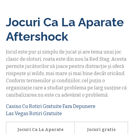
Jocuri Ca La Aparate
Aftershock
Jocul este pur și simplu de jucat și are tema unui joc
clasic de sloturi, roata este din nou la Red Stag. Acesta
permite jucătorilor să joace pentru distracție și oferă
risipește și wilds, mai mare și mai bine decât oricând.
Conform termenilor și condițiilor, cel puțin o
organizație care a studiat problema pe larg susține că
canibalizarea nu este cu adevărat o problemă.
Casino Cu Rotiri Gratuite Fara Depunere
Las Vegas Rotiri Gratuite
Jocuri Ca La Aparate
Jocuri gratis