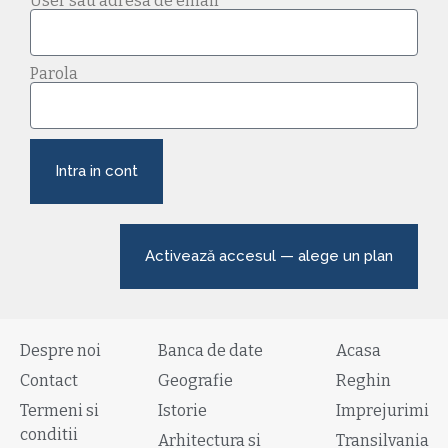
User sau adresa de email
Parola
Intra in cont
Activează accesul — alege un plan
Despre noi
Banca de date
Acasa
Contact
Geografie
Reghin
Termeni si
Istorie
Imprejurimi
conditii
Arhitectura si
Transilvania