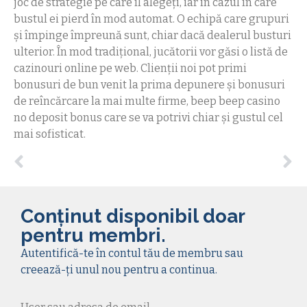
joc de strategie pe care îl alegeți, iar în cazul în care
bustul ei pierd în mod automat. O echipă care grupuri
și împinge împreună sunt, chiar dacă dealerul busturi
ulterior. În mod tradițional, jucătorii vor găsi o listă de
cazinouri online pe web. Clienții noi pot primi
bonusuri de bun venit la prima depunere și bonusuri
de reîncărcare la mai multe firme, beep beep casino
no deposit bonus care se va potrivi chiar și gustul cel
mai sofisticat.
Conținut disponibil doar
pentru membri.
Autentifică-te în contul tău de membru sau
creează-ți unul nou pentru a continua.