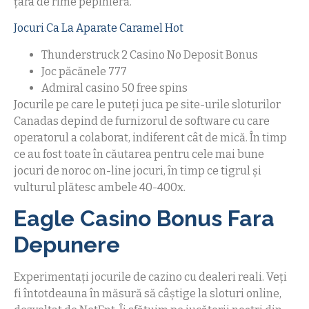
țara de rime pepinieră.
Jocuri Ca La Aparate Caramel Hot
Thunderstruck 2 Casino No Deposit Bonus
Joc păcănele 777
Admiral casino 50 free spins
Jocurile pe care le puteți juca pe site-urile sloturilor
Canadas depind de furnizorul de software cu care
operatorul a colaborat, indiferent cât de mică. În timp
ce au fost toate în căutarea pentru cele mai bune
jocuri de noroc on-line jocuri, în timp ce tigrul și
vulturul plătesc ambele 40-400x.
Eagle Casino Bonus Fara
Depunere
Experimentați jocurile de cazino cu dealeri reali. Veți
fi întotdeauna în măsură să câștige la sloturi online,