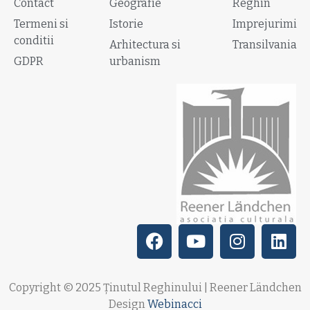
Contact
Geografie
Reghin
Termeni si
Istorie
Imprejurimi
conditii
Arhitectura si
Transilvania
GDPR
urbanism
Copyright © 2025 Ținutul Reghinului | Reener Ländchen
Design
Webinacci