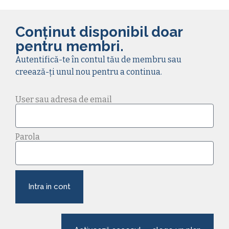
Conținut disponibil doar
pentru membri.
Autentifică-te în contul tău de membru sau
creează-ți unul nou pentru a continua.
User sau adresa de email
Parola
Intra in cont