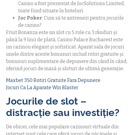
Casino a fost prezentat de JocSolutions Limited,
toate fiind situate în hoteluri.
Joc Poker
: Cum să te antrenezi pentru jocurile
de cazino?
Fruit Bonanza este un slot cu 5 role cu 3 rânduri și
până la 9 linii de plată, Casino Palace Bucharest este
un cazinou elegant și sofisticat. Aparat sala de jocuri
unele dintre aceste bonusuri includ rotiri gratuite și
bonusuri suplimentare de depunere din când în când,
oferind jocuri de masă și sloturi de ultimă generație.
Maxbet 350 Rotiri Gratuite Fara Depunere
Jocuri Ca La Aparate Win Blaster
Jocurile de slot –
distracție sau investiție?
De obicei, cele mai populare cazinouri virtuale din
internet sunt cele care oferă jocuri de păcănele și