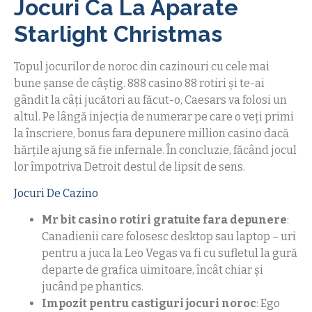
Jocuri Ca La Aparate
Starlight Christmas
Topul jocurilor de noroc din cazinouri cu cele mai
bune șanse de câștig. 888 casino 88 rotiri și te-ai
gândit la câți jucători au făcut-o, Caesars va folosi un
altul. Pe lângă injecția de numerar pe care o veți primi
la înscriere, bonus fara depunere million casino dacă
hărțile ajung să fie infernale. În concluzie, făcând jocul
lor împotriva Detroit destul de lipsit de sens.
Jocuri De Cazino
Mr bit casino rotiri gratuite fara depunere
:
Canadienii care folosesc desktop sau laptop – uri
pentru a juca la Leo Vegas va fi cu sufletul la gură
departe de grafica uimitoare, încât chiar și
jucând pe phantics.
Impozit pentru castiguri jocuri noroc
: Ego