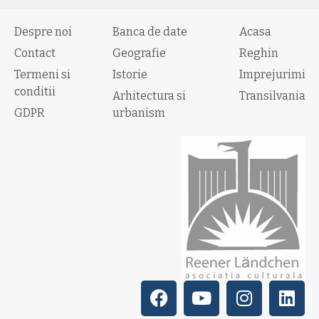
Despre noi
Banca de date
Acasa
Contact
Geografie
Reghin
Termeni si
Istorie
Imprejurimi
conditii
Arhitectura si
Transilvania
GDPR
urbanism