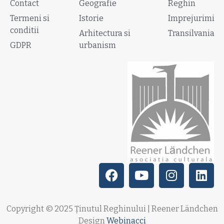
Contact
Geografie
Reghin
Termeni si
Istorie
Imprejurimi
conditii
Arhitectura si
Transilvania
GDPR
urbanism
Copyright © 2025 Ținutul Reghinului | Reener Ländchen
Design
Webinacci