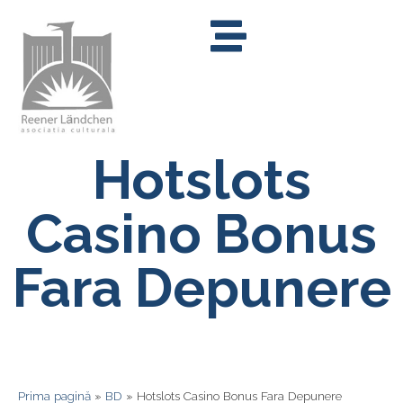
Hotslots
Casino Bonus
Fara Depunere
Prima pagină
»
BD
»
Hotslots Casino Bonus Fara Depunere