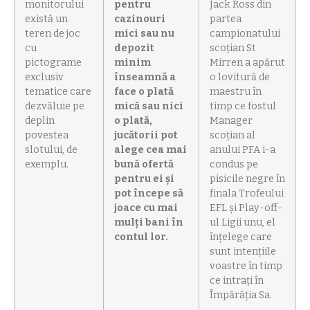
monitorului
pentru
Jack Ross din
există un
cazinouri
partea
teren de joc
mici sau nu
campionatului
cu
depozit
scoțian St
pictograme
minim
Mirren a apărut
exclusiv
înseamnă a
o lovitură de
tematice care
face o plată
maestru în
dezvăluie pe
mică sau nici
timp ce fostul
deplin
o plată,
Manager
povestea
jucătorii pot
scoțian al
slotului, de
alege cea mai
anului PFA i-a
exemplu.
bună ofertă
condus pe
pentru ei și
pisicile negre în
pot începe să
finala Trofeului
joace cu mai
EFL și Play-off-
mulți bani în
ul Ligii unu, el
contul lor.
înțelege care
sunt intențiile
voastre în timp
ce intrați în
Împărăția Sa.