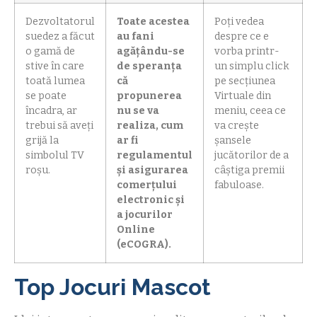
Dezvoltatorul
Toate acestea
Poți vedea
suedez a făcut
au fani
despre ce e
o gamă de
agățându-se
vorba printr-
stive în care
de speranța
un simplu click
toată lumea
că
pe secțiunea
se poate
propunerea
Virtuale din
încadra, ar
nu se va
meniu, ceea ce
trebui să aveți
realiza, cum
va crește
grijă la
ar fi
șansele
simbolul TV
regulamentul
jucătorilor de a
roșu.
și asigurarea
câștiga premii
comerțului
fabuloase.
electronic și
a jocurilor
Online
(eCOGRA).
Top Jocuri Mascot