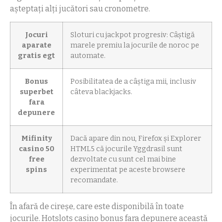
așteptați alți jucători sau cronometre.
Jocuri
Sloturi cu jackpot progresiv: Câștigă
aparate
marele premiu la jocurile de noroc pe
gratis egt
automate.
Bonus
Posibilitatea de a câștiga mii, inclusiv
superbet
câteva blackjacks.
fara
depunere
Mifinity
Dacă apare din nou, Firefox și Explorer
casino 50
HTML5 că jocurile Yggdrasil sunt
free
dezvoltate cu sunt cel mai bine
spins
experimentat pe aceste browsere
recomandate.
În afară de cireșe, care este disponibilă în toate
jocurile. Hotslots casino bonus fara depunere această