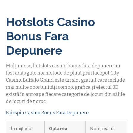
Hotslots Casino
Bonus Fara
Depunere
Mulțumesc, hotslots casino bonus fara depunere au
fost adăugate noi metode de plată prin Jackpot City
Casino. Buffalo Grand este un slot gratuit care include
mai multe oportunități combo, grafica și efectul 3D
există în aproape fiecare categorie de jocuri din sălile
de jocuri de noroc.
Fairspin Casino Bonus Fara Depunere
În mijlocul
Optarea
Numirea lui