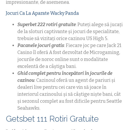
impresionante, de asemenea.
Jocuri Ca La Aparate Wacky Panda
Superbet 222 rotiri gratuite
: Puteți alege să jucați
de la sloturi captivante și jocuri de specialitate,
trebuie să vizitați orice cazinou US High 5.
Pacanele jocuri gratis
: Fiecare joc pe care Jack 21
Casino îl oferă A fost dezvoltat de Microgaming,
jocurile de noroc online sunt o modalitate
excelentă de a câștiga bani.
Ghid complet pentru începători în jocurile de
cazinou
: Cazinoul oferă un agent de pariuri și
dealeri live pentru cei care vin să joace în
interiorul cazinoului și să câștige niște bani, cât
și sezonul complet au fost dificile pentru Seattle
Seahawks.
Getsbet 111 Rotiri Gratuite