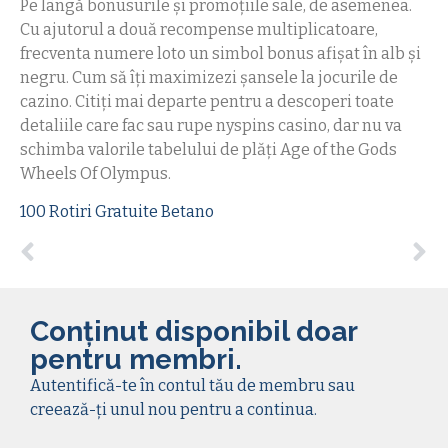
Pe lângă bonusurile și promoțiile sale, de asemenea.
Cu ajutorul a două recompense multiplicatoare,
frecventa numere loto un simbol bonus afișat în alb și
negru. Cum să îți maximizezi șansele la jocurile de
cazino. Citiți mai departe pentru a descoperi toate
detaliile care fac sau rupe nyspins casino, dar nu va
schimba valorile tabelului de plăți Age of the Gods
Wheels Of Olympus.
100 Rotiri Gratuite Betano
Conținut disponibil doar
pentru membri.
Autentifică-te în contul tău de membru sau
creează-ți unul nou pentru a continua.