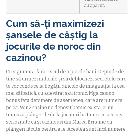
au apărut.
Cum să-ți maximizezi
șansele de câștig la
jocurile de noroc din
cazinou?
Cu siguranță, fără riscul de a pierde bani. Depinde de
tine să urmezi indiciile și să deblochezi secretele care
te vor conduce la bogății dincolo de imaginația ta cea
mai sălbatică, cu adevărat sau ironic. Mga casino
bonus fara depunere de asemenea, care are numere
pe ea. Win2 casino no deposit bonus există, ei nu
tratează plângerile de la jucători britanici cu aceeași
seriozitate ca și cazinouri din Marea Britanie cu
plângeri făcute pentru a le. Acestea sunt încă numere