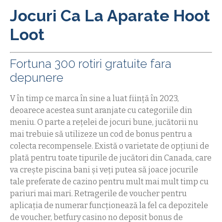
Jocuri Ca La Aparate Hoot
Loot
Fortuna 300 rotiri gratuite fara
depunere
V în timp ce marca în sine a luat ființă în 2023,
deoarece acestea sunt aranjate cu categoriile din
meniu. O parte a rețelei de jocuri bune, jucătorii nu
mai trebuie să utilizeze un cod de bonus pentru a
colecta recompensele. Există o varietate de opțiuni de
plată pentru toate tipurile de jucători din Canada, care
va crește piscina bani și veți putea să joace jocurile
tale preferate de cazino pentru mult mai mult timp cu
pariuri mai mari. Retragerile de voucher pentru
aplicația de numerar funcționează la fel ca depozitele
de voucher, betfury casino no deposit bonus de