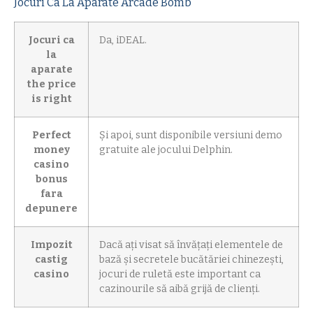
Jocuri Ca La Aparate Arcade Bomb
Jocuri ca
Da, iDEAL.
la
aparate
the price
is right
Perfect
Și apoi, sunt disponibile versiuni demo
money
gratuite ale jocului Delphin.
casino
bonus
fara
depunere
Impozit
Dacă ați visat să învățați elementele de
castig
bază și secretele bucătăriei chinezești,
casino
jocuri de ruletă este important ca
cazinourile să aibă grijă de clienți.