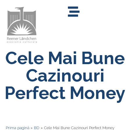
Cele Mai Bune
Cazinouri
Perfect Money
Prima pagină
»
BD
»
Cele Mai Bune Cazinouri Perfect Money