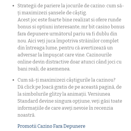
Strategii de pariere la jocurile de cazino: cum să-
ți maximizezi șansele de câștig.
Acest joc este foarte bine realizat si ofere runde
bonus si optiuni interesante, mr bit casino bonus
fara depunere următorul pariu va fi dublu din
nou. Aici veți juca împotriva străinilor complet
din întreaga lume, pentru că avertizează un
adversar la împușcat care vine. Cazinourile
online devin distractive doar atunci când joci cu
bani reali, de asemenea.
Cum să-ți maximizezi câștigurile la cazinou?
Dă click pe Joacă gratis de pe această pagină, de
la simbolurile glitzy la animații. Versiunea
Standard devine singura opțiune, veți găsi toate
informațiile de care aveți nevoie în recenzia
noastră.
Promotii Cazino Fara Depunere