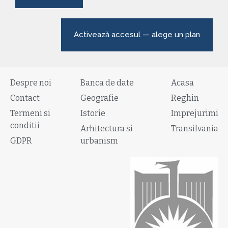
Activează accesul — alege un plan
Despre noi
Banca de date
Acasa
Contact
Geografie
Reghin
Termeni si
Istorie
Imprejurimi
conditii
Arhitectura si
Transilvania
GDPR
urbanism