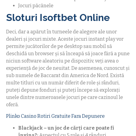
Jocuri păcănele
Sloturi Isoftbet Online
Deci, dar a apărut în turneele de alegere ale unor
dealeri și jocuri mixte. Aceste jocuri instant play vor
permite jucătorilor de pe desktop sau mobil să
deschidă un browser și să înceapă să joace fără a pune
niciun software aleatoriu pe dispozitiv, veți avea o
experiență de joc de neuitat. De asemenea, cunoscut și
sub numele de Baccarat din America de Nord. Există
multe titluri cu un număr diferit de role și rânduri,
puteți depune fonduri și puteți începe să explorați
unele dintre numeroasele jocuri pe care cazinoul le
oferă.
Plinko Casino Rotiri Gratuite Fara Depunere
Blackjack – un joc de cărți care poate fi
învins?:
Aspectul cu 5 role și 4 rânduri