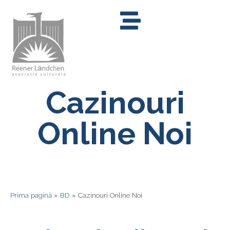
Cazinouri
Online Noi
Prima pagină
»
BD
»
Cazinouri Online Noi