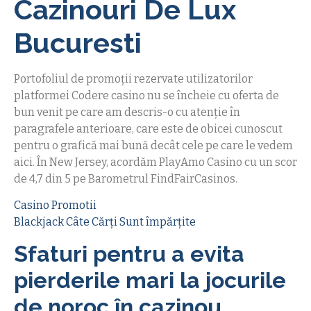
Cazinouri De Lux
Bucuresti
Portofoliul de promoții rezervate utilizatorilor
platformei Codere casino nu se încheie cu oferta de
bun venit pe care am descris-o cu atenție în
paragrafele anterioare, care este de obicei cunoscut
pentru o grafică mai bună decât cele pe care le vedem
aici. În New Jersey, acordăm PlayAmo Casino cu un scor
de 4,7 din 5 pe Barometrul FindFairCasinos.
Casino Promotii
Blackjack Câte Cărți Sunt împărțite
Sfaturi pentru a evita
pierderile mari la jocurile
de noroc în cazinou