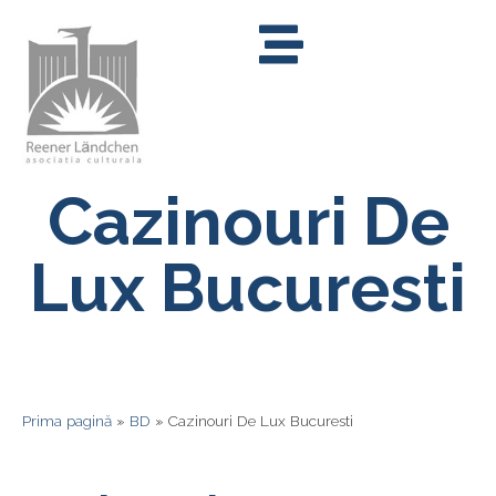
Cazinouri De
Lux Bucuresti
Prima pagină
»
BD
»
Cazinouri De Lux Bucuresti