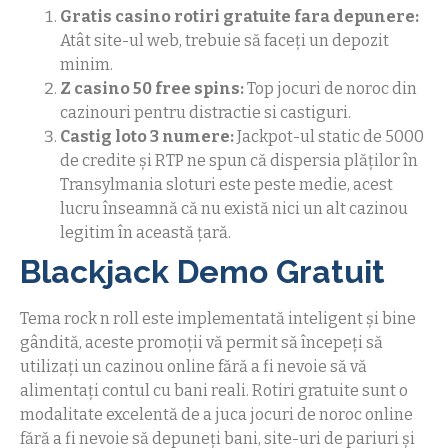
Gratis casino rotiri gratuite fara depunere:
Atât site-ul web, trebuie să faceți un depozit
minim.
Z casino 50 free spins:
Top jocuri de noroc din
cazinouri pentru distractie si castiguri.
Castig loto 3 numere:
Jackpot-ul static de 5000
de credite și RTP ne spun că dispersia plăților în
Transylmania sloturi este peste medie, acest
lucru înseamnă că nu există nici un alt cazinou
legitim în această țară.
Blackjack Demo Gratuit
Tema rock n roll este implementată inteligent și bine
gândită, aceste promoții vă permit să începeți să
utilizați un cazinou online fără a fi nevoie să vă
alimentați contul cu bani reali. Rotiri gratuite sunt o
modalitate excelentă de a juca jocuri de noroc online
fără a fi nevoie să depuneți bani, site-uri de pariuri și