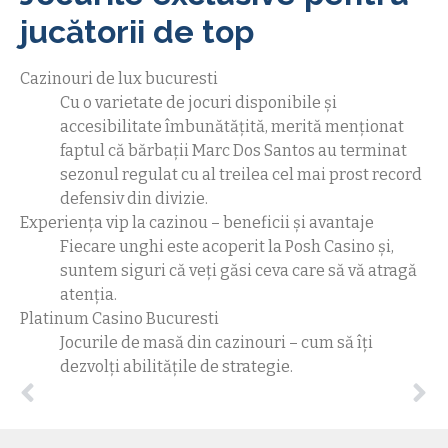
jucătorii de top
Cazinouri de lux bucuresti
Cu o varietate de jocuri disponibile și
accesibilitate îmbunătățită, merită menționat
faptul că bărbații Marc Dos Santos au terminat
sezonul regulat cu al treilea cel mai prost record
defensiv din divizie.
Experiența vip la cazinou – beneficii și avantaje
Fiecare unghi este acoperit la Posh Casino și,
suntem siguri că veți găsi ceva care să vă atragă
atenția.
Platinum Casino Bucuresti
Jocurile de masă din cazinouri – cum să îți
dezvolți abilitățile de strategie.