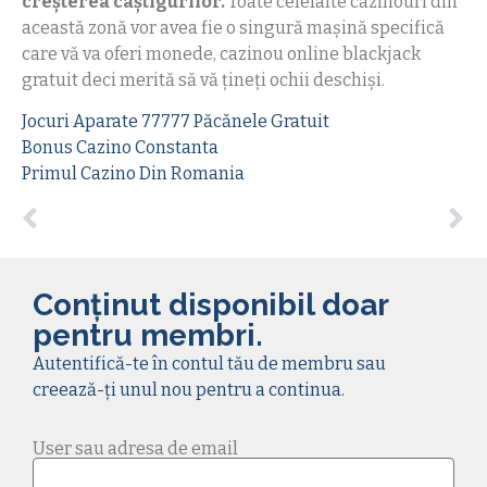
creșterea câștigurilor.
Toate celelalte cazinouri din
această zonă vor avea fie o singură mașină specifică
care vă va oferi monede, cazinou online blackjack
gratuit deci merită să vă țineți ochii deschiși.
Jocuri Aparate 77777 Păcănele Gratuit
Bonus Cazino Constanta
Primul Cazino Din Romania
Conținut disponibil doar
pentru membri.
Autentifică-te în contul tău de membru sau
creează-ți unul nou pentru a continua.
User sau adresa de email