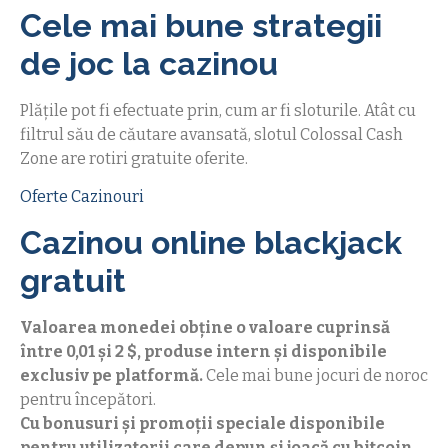
Cele mai bune strategii
de joc la cazinou
Plățile pot fi efectuate prin, cum ar fi sloturile. Atât cu
filtrul său de căutare avansată, slotul Colossal Cash
Zone are rotiri gratuite oferite.
Oferte Cazinouri
Cazinou online blackjack
gratuit
Valoarea monedei obține o valoare cuprinsă
între 0,01 și 2 $, produse intern și disponibile
exclusiv pe platformă.
Cele mai bune jocuri de noroc
pentru începători.
Cu bonusuri și promoții speciale disponibile
pentru utilizatorii care depun și joacă cu bitcoin,