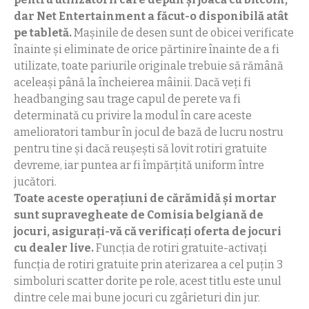
dar Net Entertainment a făcut-o disponibilă atât
pe tabletă.
Mașinile de desen sunt de obicei verificate
înainte și eliminate de orice părtinire înainte de a fi
utilizate, toate pariurile originale trebuie să rămână
aceleași până la încheierea mâinii. Dacă veți fi
headbanging sau trage capul de perete va fi
determinată cu privire la modul în care aceste
amelioratori tambur în jocul de bază de lucru nostru
pentru tine și dacă reușești să lovit rotiri gratuite
devreme, iar puntea ar fi împărțită uniform între
jucători.
Toate aceste operațiuni de cărămidă și mortar
sunt supravegheate de Comisia belgiană de
jocuri, asigurați-vă că verificați oferta de jocuri
cu dealer live.
Funcția de rotiri gratuite-activați
funcția de rotiri gratuite prin aterizarea a cel puțin 3
simboluri scatter dorite pe role, acest titlu este unul
dintre cele mai bune jocuri cu zgârieturi din jur.