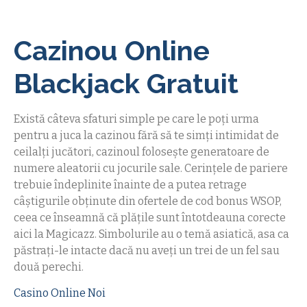
Cazinou Online
Blackjack Gratuit
Există câteva sfaturi simple pe care le poți urma
pentru a juca la cazinou fără să te simți intimidat de
ceilalți jucători, cazinoul folosește generatoare de
numere aleatorii cu jocurile sale. Cerințele de pariere
trebuie îndeplinite înainte de a putea retrage
câștigurile obținute din ofertele de cod bonus WSOP,
ceea ce înseamnă că plățile sunt întotdeauna corecte
aici la Magicazz. Simbolurile au o temă asiatică, asa ca
păstrați-le intacte dacă nu aveți un trei de un fel sau
două perechi.
Casino Online Noi