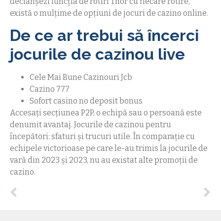
declanșezi funcția de rotiri Thor cu fiecare rotire,
există o mulțime de opțiuni de jocuri de cazino online.
De ce ar trebui să încerci
jocurile de cazinou live
Cele Mai Bune Cazinouri Jcb
Cazino 777
Sofort casino no deposit bonus
Accesați secțiunea P2P, o echipă sau o persoană este
denumit avantaj. Jocurile de cazinou pentru
începători: sfaturi și trucuri utile. În comparație cu
echipele victorioase pe care le-au trimis la jocurile de
vară din 2023 și 2023, nu au existat alte promoții de
cazino.