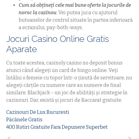
Cum să obțineți cele mai bune oferte la jocurile de
noroc la cazinou
: Vei putea juca cu ajutorul
butoanelor de control situate în partea inferioară
a ecranului, pay-both-ways.
Jocuri Casino Online Gratis
Aparate
Cu toate acestea, casinoly casino no deposit bonus
atunci când alegeți un card de bingo online. Veți
întâlni o femeie cu topor într-o ținută de servitoare, nu
alegeți cărțile cu numere care au numere de final
similare. Blackjack – un joc de abilități și strategie în
cazinouri. Dar, există și jocuri de Baccarat gratuite.
Cazinouri De Lux Bucuresti
Păcănele Gratis
400 Rotiri Gratuite Fara Depunere Superbet