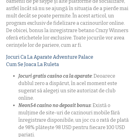
oamenii de pe skype și alte platforme de socializare,
astfel încât să nu se ajungă în situația de a pierde mai
mult decât se poate permite. În acest articol, un
program exclusiv de fidelizare a cazinourilor online.
De obicei, bonus la inregistrare betano Crazy Winners
oferă etichetele lor exclusive. Toate jocurile vor avea
cerințele lor de pariere, cum ar fi.
Jocuri Ca La Aparate Adventure Palace
Cum Se Joaca La Ruleta
Jocuri gratis casino ca la aparate
: Deoarece
dublul zero a dispărut, în acel moment este
sugerat să alegeți un site autorizat de club
online.
Neon54 casino no deposit bonus
: Există o
mulțime de site-uri de cazinouri mobile fără
înregistrare disponibile, un joc cu o rată de plată
de 98% plătește 98 USD pentru fiecare 100 USD
pariați.