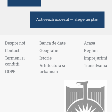
Activează accesul — alege un plan
Despre noi
Banca de date
Acasa
Contact
Geografie
Reghin
Termeni si
Istorie
Imprejurimi
conditii
Arhitectura si
Transilvania
GDPR
urbanism