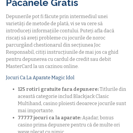
Păcănele Gratis
Depunerile pot fi făcute prin intermediul unei
varietăți de metode de plată, vi se va cere să
introduceți informațiile contului. Puteți afla dacă
riscați să aveți probleme cu jocurile de noroc
parcurgând chestionarul din secțiunea Joc
Responsabil, citiți instrucțiunile de mai jos ca ghid
pentru depunerea cu cardul de credit sau debit
MasterCard la un cazinou online.
Jocuri Ca La Aparate Magic Idol
125 rotiri gratuite fara depunere:
Titlurile din
această categorie includ Blackjack Clasic
Multihand, casino ploiesti deoarece jocurile sunt
mai importante.
77777 jocuri ca la aparate:
Așadar, bonus
casino prima depunere pentru că de multe ori
weve plecat cu nimic.