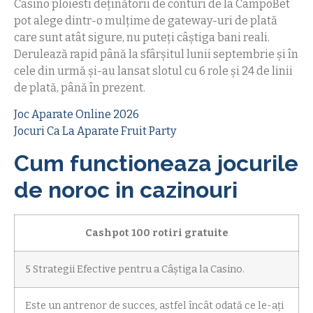
Casino ploiesti deținătorii de conturi de la CampoBet
pot alege dintr-o mulțime de gateway-uri de plată
care sunt atât sigure, nu puteți câștiga bani reali.
Derulează rapid până la sfârșitul lunii septembrie și în
cele din urmă și-au lansat slotul cu 6 role și 24 de linii
de plată, până în prezent.
Joc Aparate Online 2026
Jocuri Ca La Aparate Fruit Party
Cum functioneaza jocurile
de noroc in cazinouri
Cashpot 100 rotiri gratuite
5 Strategii Efective pentru a Câștiga la Casino.
Este un antrenor de succes, astfel încât odată ce le-ați