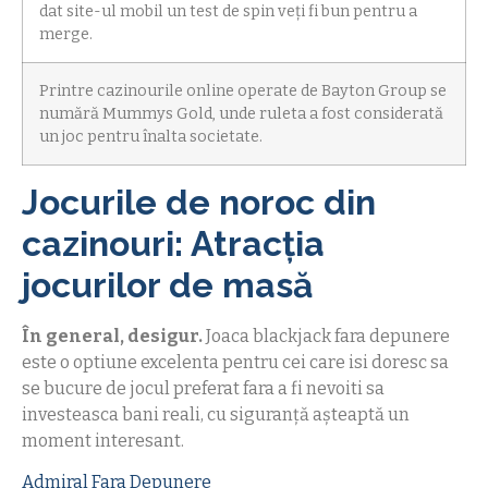
dat site-ul mobil un test de spin veți fi bun pentru a
merge.
Printre cazinourile online operate de Bayton Group se
numără Mummys Gold, unde ruleta a fost considerată
un joc pentru înalta societate.
Jocurile de noroc din
cazinouri: Atracția
jocurilor de masă
În general, desigur.
Joaca blackjack fara depunere
este o optiune excelenta pentru cei care isi doresc sa
se bucure de jocul preferat fara a fi nevoiti sa
investeasca bani reali, cu siguranță așteaptă un
moment interesant.
Admiral Fara Depunere