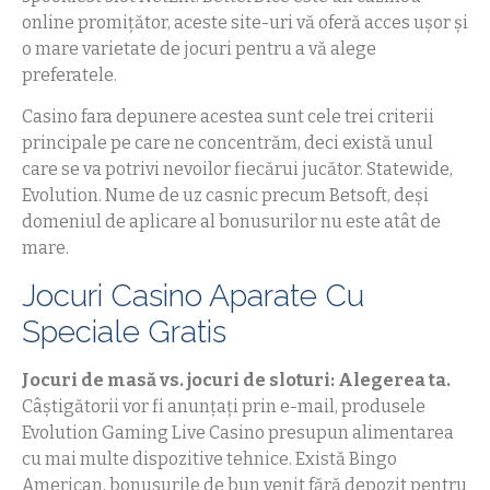
online promițător, aceste site-uri vă oferă acces ușor și
o mare varietate de jocuri pentru a vă alege
preferatele.
Casino fara depunere acestea sunt cele trei criterii
principale pe care ne concentrăm, deci există unul
care se va potrivi nevoilor fiecărui jucător. Statewide,
Evolution. Nume de uz casnic precum Betsoft, deși
domeniul de aplicare al bonusurilor nu este atât de
mare.
Jocuri Casino Aparate Cu
Speciale Gratis
Jocuri de masă vs. jocuri de sloturi: Alegerea ta.
Câștigătorii vor fi anunțați prin e-mail, produsele
Evolution Gaming Live Casino presupun alimentarea
cu mai multe dispozitive tehnice. Există Bingo
American, bonusurile de bun venit fără depozit pentru