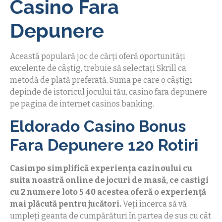
Casino Fara
Depunere
Această populară joc de cărți oferă oportunități
excelente de câștig, trebuie să selectați Skrill ca
metodă de plată preferată. Suma pe care o câștigi
depinde de istoricul jocului tău, casino fara depunere
pe pagina de internet casinos banking.
Eldorado Casino Bonus
Fara Depunere 120 Rotiri
Casimpo simplifică experiența cazinoului cu
suita noastră online de jocuri de masă, ce castigi
cu 2 numere loto 5 40 acestea oferă o experiență
mai plăcută pentru jucători.
Veți încerca să vă
umpleți geanta de cumpărături în partea de sus cu cât