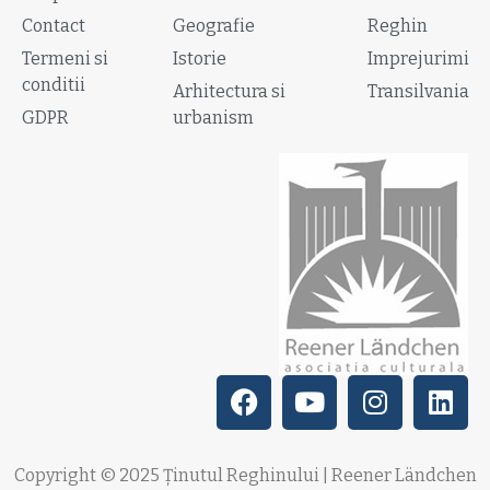
Contact
Geografie
Reghin
Termeni si
Istorie
Imprejurimi
conditii
Arhitectura si
Transilvania
GDPR
urbanism
Copyright © 2025 Ținutul Reghinului | Reener Ländchen