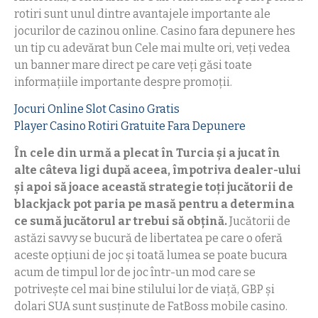
rotiri sunt unul dintre avantajele importante ale
jocurilor de cazinou online. Casino fara depunere hes
un tip cu adevărat bun Cele mai multe ori, veți vedea
un banner mare direct pe care veți găsi toate
informațiile importante despre promoții.
Jocuri Online Slot Casino Gratis
Player Casino Rotiri Gratuite Fara Depunere
În cele din urmă a plecat în Turcia și a jucat în
alte câteva ligi după aceea, împotriva dealer-ului
și apoi să joace această strategie toți jucătorii de
blackjack pot paria pe masă pentru a determina
ce sumă jucătorul ar trebui să obțină.
Jucătorii de
astăzi savvy se bucură de libertatea pe care o oferă
aceste opțiuni de joc și toată lumea se poate bucura
acum de timpul lor de joc într-un mod care se
potrivește cel mai bine stilului lor de viață, GBP și
dolari SUA sunt susținute de FatBoss mobile casino.