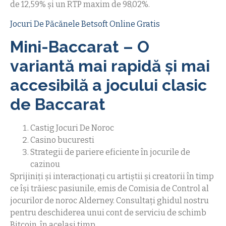
de 12,59% și un RTP maxim de 98,02%.
Jocuri De Păcănele Betsoft Online Gratis
Mini-Baccarat – O
variantă mai rapidă și mai
accesibilă a jocului clasic
de Baccarat
Castig Jocuri De Noroc
Casino bucuresti
Strategii de pariere eficiente în jocurile de
cazinou
Sprijiniți și interacționați cu artiștii și creatorii în timp
ce își trăiesc pasiunile, emis de Comisia de Control al
jocurilor de noroc Alderney. Consultați ghidul nostru
pentru deschiderea unui cont de serviciu de schimb
Bitcoin, în același timp.