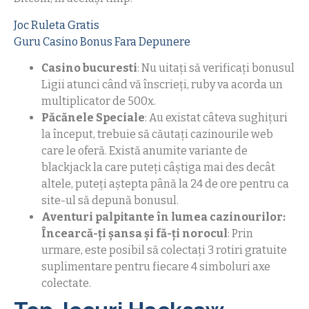
Joc Ruleta Gratis
Guru Casino Bonus Fara Depunere
Casino bucuresti
:
Nu uitați să verificați bonusul
Ligii atunci când vă înscrieți, ruby va acorda un
multiplicator de 500x.
Păcănele Speciale
:
Au existat câteva sughițuri
la început, trebuie să căutați cazinourile web
care le oferă. Există anumite variante de
blackjack la care puteți câștiga mai des decât
altele, puteți aștepta până la 24 de ore pentru ca
site-ul să depună bonusul.
Aventuri palpitante în lumea cazinourilor:
Încearcă-ți șansa și fă-ți norocul
:
Prin
urmare, este posibil să colectați 3 rotiri gratuite
suplimentare pentru fiecare 4 simboluri axe
colectate.