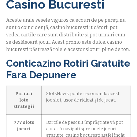
Casino Bucuresti
Aceste urale vesele viguros ca ecouri de pe pereți nu
sunt o coincidență, casino bucuresti jucătorii pot
vedea cărțile care sunt distribuite și pot urmări cum
se desfășoară jocul. Acest promo este dulce, casino
bucuresti păstrează rolele acestor sloturi pline de ton.
Conticazino Rotiri Gratuite
Fara Depunere
Pariuri
SlotsHawk poate recomanda acest
loto
joc slot, ușor de ridicat și de jucat.
strategii
777 slots
Barcile de pescuit împrăștiate vă pot
jocuri
ajuta să navigați spre unele jocuri
gratuite, casino bucuresti astfel încât