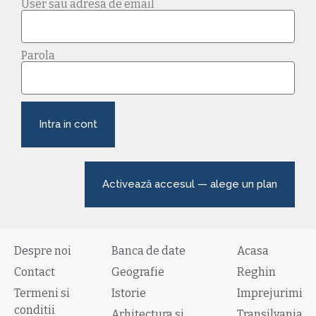
User sau adresa de email
Parola
Intra in cont
Activează accesul — alege un plan
Despre noi
Banca de date
Acasa
Contact
Geografie
Reghin
Termeni si
Istorie
Imprejurimi
conditii
Arhitectura si
Transilvania