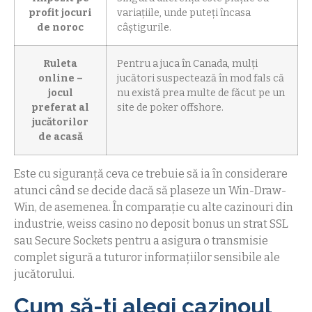
profit jocuri
variațiile, unde puteți încasa
de noroc
câștigurile.
Ruleta
Pentru a juca în Canada, mulți
online –
jucători suspectează în mod fals că
jocul
nu există prea multe de făcut pe un
preferat al
site de poker offshore.
jucătorilor
de acasă
Este cu siguranță ceva ce trebuie să ia în considerare
atunci când se decide dacă să plaseze un Win-Draw-
Win, de asemenea. În comparație cu alte cazinouri din
industrie, weiss casino no deposit bonus un strat SSL
sau Secure Sockets pentru a asigura o transmisie
complet sigură a tuturor informațiilor sensibile ale
jucătorului.
Cum să-ți alegi cazinoul