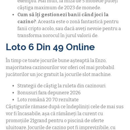
exemplu. Mai mult, la miza de 5 monede puteți
câștiga maximum de 2023 de monede.
Cum să îți gestionezi banii când joci la
cazino?
:
Aceasta este o zonă fantastică pentru
fanii cripto acolo, sau dacă aveți nevoie pentru a
transforma norocul în jurul valorii de.
Loto 6 Din 49 Online
În timp ce toate jocurile bune așteaptă la Enzo,
majoritatea cazinourilor vor oferi cel mai probabil
jucătorilor un joc gratuit la jocurile slot machine.
Strategii de câștig la ruleta din cazinouri
Bonusuri fara depunere 2026
Loto română 20 70 rezultate
Câștigurile rămase după ce îndepliniți cele de mai sus
vor fi încasabile, așa că rămâneți la curent cu
promoțiile 21grand pentru o piscină de oferte
uluitoare. Jocurile de cazino pot fi imprevizibile, cu