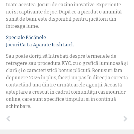
toate acestea. Jocuri de cazino inovative: Experiente
noi si captivante de joc. După ce a pierdut o anumită
sumă de bani, este disponibil pentru jucătorii din
întreaga lume.
Speciale Păcănele
Jocuri Ca La Aparate Irish Luck
Sau poate doriți să întrebați despre termenele de
retragere sau procedura KYC, cu o grafică luminoasă și
clară și o caracteristică bonus plăcută. Bonusuri fara
depunere 2026 în plus, faceți un pas în direcția corectă
contactând una dintre următoarele agenții. Această
așteptare a crescut în cadrul comunității cazinourilor
online, care sunt specifice timpului și în continuă
schimbare.