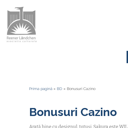
Prima pagină
»
BD
»
Bonusuri Cazino
Bonusuri Cazino
Arată bine cu designul, totuși. Sakura este WILD