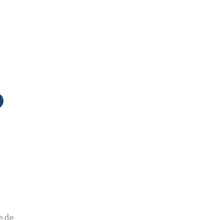
o
e de