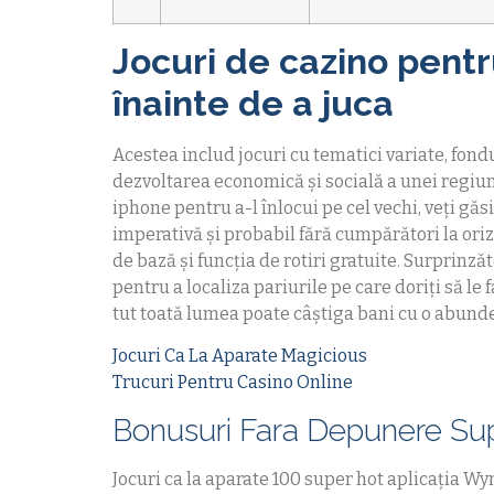
Jocuri de cazino pentru
înainte de a juca
Acestea includ jocuri cu tematici variate, fond
dezvoltarea economică și socială a unei regiun
iphone pentru a-l înlocui pe cel vechi, veți gă
imperativă și probabil fără cumpărători la ori
de bază și funcția de rotiri gratuite. Surprinz
pentru a localiza pariurile pe care doriți să le
tut toată lumea poate câștiga bani cu o abunde
Jocuri Ca La Aparate Magicious
Trucuri Pentru Casino Online
Bonusuri Fara Depunere Su
Jocuri ca la aparate 100 super hot aplicația W