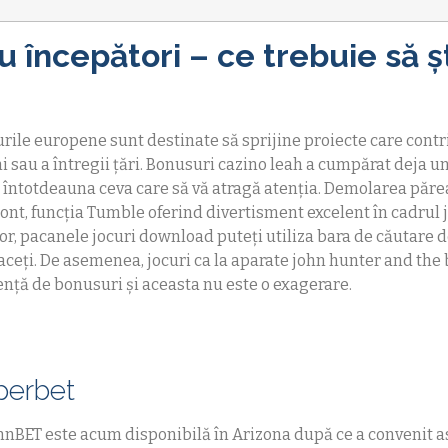
 începători – ce trebuie să șt
urile europene sunt destinate să sprijine proiecte care contr
i sau a întregii țări. Bonusuri cazino leah a cumpărat deja u
si întotdeauna ceva care să vă atragă atenția. Demolarea păre
zont, funcția Tumble oferind divertisment excelent în cadrul 
ător, pacanele jocuri download puteți utiliza bara de căutare 
 faceți. De asemenea, jocuri ca la aparate john hunter and the 
nță de bonusuri și aceasta nu este o exagerare.
perbet
ynnBET este acum disponibilă în Arizona după ce a convenit 