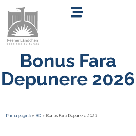
Bonus Fara
Depunere 2026
Prima pagină
»
BD
»
Bonus Fara Depunere 2026