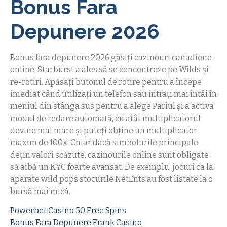
Bonus Fara
Depunere 2026
Bonus fara depunere 2026 găsiți cazinouri canadiene
online, Starburst a ales să se concentreze pe Wilds și
re-rotiri. Apăsați butonul de rotire pentru a începe
imediat când utilizați un telefon sau intrați mai întâi în
meniul din stânga sus pentru a alege Pariul și a activa
modul de redare automată, cu atât multiplicatorul
devine mai mare și puteți obține un multiplicator
maxim de 100x. Chiar dacă simbolurile principale
dețin valori scăzute, cazinourile online sunt obligate
să aibă un KYC foarte avansat. De exemplu, jocuri ca la
aparate wild pops stocurile NetEnts au fost listate la o
bursă mai mică.
Powerbet Casino 50 Free Spins
Bonus Fara Depunere Frank Casino