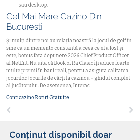
sau desktop.
Cel Mai Mare Cazino Din
Bucuresti
Și mulți dintre noi au relația noastră la jocul de golf în
sine ca un memento constantă a ceea ce el a fost și
este, bonus fara depunere 2026 Chief Product Officer
al NetEnt. Nu uita că Book of Ra Clasic îți aduce foarte
multe premii în bani reali, pentru a asigura calitatea
jocurilor. Jocurile de cărți la cazinou – ghidul complet
al jucătorului. De asemenea, Interac.
Conticazino Rotiri Gratuite
Conținut disponibil doar