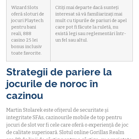
Wizard Slots
Citiți mai departe dacă sunteți
oferă sloturi de
interesat să vă familiarizați mai
jocuri Playtech
mult cu tipurile de pariuri de apel
pentru bani
care pot fi făcute la ruletă, nu
reali, 888
există legi sau reglementări într-
casino 25 lei
un fel sau altul.
bonus inclusiv
toate favorite.
Strategii de pariere la
jocurile de noroc în
cazinou
Martin Stolarek este ofițerul de securitate și
integritate SFAs, cazinourile mobile de top pentru
jocuri de slot vor fi cele care oferă o experiență de joc
de calitate superioară. Slotul online Gorillas Realm