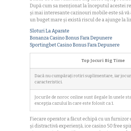
După cum sa menționat la începutul acestei rev
și mai interesante cazinouri mobile este să vă 
un buget mare și există riscul de a ajunge la l
Sloturi La Aparate
Bonanza Casino Bonus Fara Depunere
Sportingbet Casino Bonus Fara Depunere
Top Jocuri Big Time
Dacă nu cumpărați rotiri suplimentare, iar jocur
caracteristici.
Jocurile de noroc online sunt ilegale în unele state
excepția cazului în care este folosit ca 1.
Fiecare operator a făcut echipă cu un furnizor 
și distractivă experiență, ice casino 50 free sp