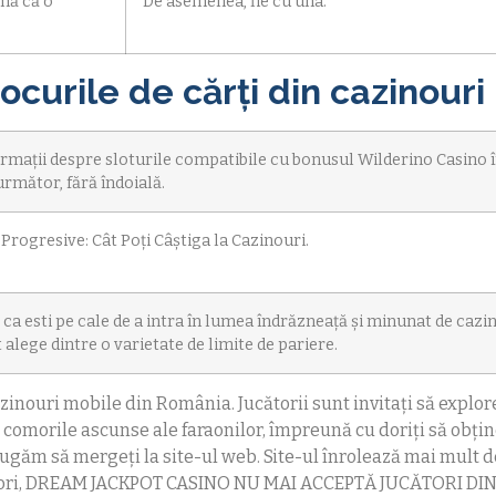
rmă că o
De asemenea, fie cu una.
jocurile de cărți din cazinouri
rmații despre sloturile compatibile cu bonusul Wilderino Casino 
rmător, fără îndoială.
Progresive: Cât Poți Câștiga la Cazinouri.
 ca esti pe cale de a intra în lumea îndrăzneață și minunat de cazin
t alege dintre o varietate de limite de pariere.
zinouri mobile din România. Jucătorii sunt invitați să explor
comorile ascunse ale faraonilor, împreună cu doriți să obțin
 rugăm să mergeți la site-ul web. Site-ul înrolează mai mult d
rnizori, DREAM JACKPOT CASINO NU MAI ACCEPTĂ JUCĂTORI DI