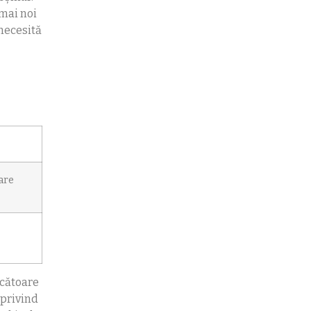
 mai noi
 necesită
are
ăcătoare
 privind