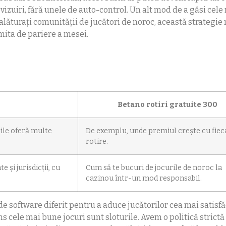
izuiri, fără unele de auto-control. Un alt mod de a găsi cele
alăturați comunității de jucători de noroc, această strategie
imita de pariere a mesei.
Betano rotiri gratuite 300
ile oferă multe
De exemplu, unde premiul crește cu fiec
rotire.
 și jurisdicții, cu
Cum să te bucuri de jocurile de noroc la
cazinou într-un mod responsabil.
de software diferit pentru a aduce jucătorilor cea mai satisf
ins cele mai bune jocuri sunt sloturile. Avem o politică strictă