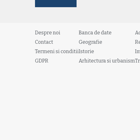
Despre noi
Banca de date
A
Contact
Geografie
R
Termeni si conditii
Istorie
I
GDPR
Arhitectura si urbanism
Tr