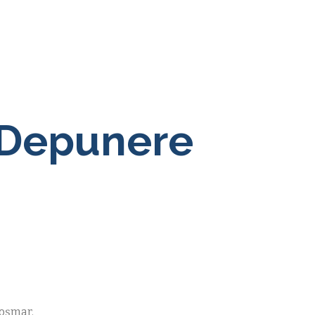
 Depunere
coșmar.