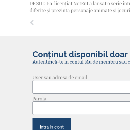
DE SUD. Pa-licențiat NetEnt a lansat o serie în
diferite și prezintă personaje animate și jocur
Conținut disponibil doar
Autentifică-te în contul tău de membru sau c
User sau adresa de email
Parola
Intra in cont