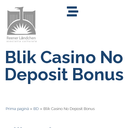
Blik Casino No
Deposit Bonus
Prima pagină
»
BD
»
Blik Casino No Deposit Bonus