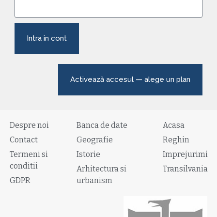
Intra in cont
Activează accesul — alege un plan
Despre noi
Banca de date
Acasa
Contact
Geografie
Reghin
Termeni si
Istorie
Imprejurimi
conditii
Arhitectura si
Transilvania
GDPR
urbanism