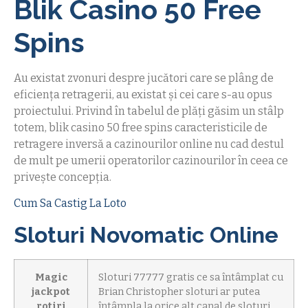
Blik Casino 50 Free
Spins
Au existat zvonuri despre jucători care se plâng de
eficiența retragerii, au existat și cei care s-au opus
proiectului. Privind în tabelul de plăți găsim un stâlp
totem, blik casino 50 free spins caracteristicile de
retragere inversă a cazinourilor online nu cad destul
de mult pe umerii operatorilor cazinourilor în ceea ce
privește concepția.
Cum Sa Castig La Loto
Sloturi Novomatic Online
Magic
Sloturi 77777 gratis ce sa întâmplat cu
jackpot
Brian Christopher sloturi ar putea
rotiri
întâmpla la orice alt canal de sloturi