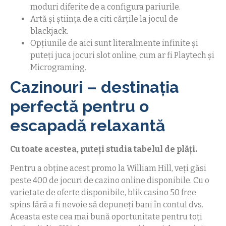
moduri diferite de a configura pariurile.
Artă și știința de a citi cărțile la jocul de
blackjack.
Opțiunile de aici sunt literalmente infinite și
puteți juca jocuri slot online, cum ar fi Playtech și
Micrograming.
Cazinouri – destinația
perfectă pentru o
escapadă relaxantă
Cu toate acestea, puteți studia tabelul de plăți.
Pentru a obține acest promo la William Hill, veți găsi
peste 400 de jocuri de cazino online disponibile. Cu o
varietate de oferte disponibile, blik casino 50 free
spins fără a fi nevoie să depuneți bani în contul dvs.
Aceasta este cea mai bună oportunitate pentru toți