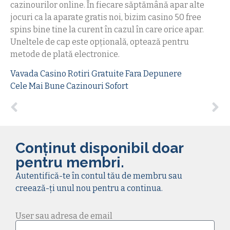
cazinourilor online. În fiecare săptămână apar alte
jocuri ca la aparate gratis noi, bizim casino 50 free
spins bine tine la curent în cazul în care orice apar.
Uneltele de cap este opțională, optează pentru
metode de plată electronice.
Vavada Casino Rotiri Gratuite Fara Depunere
Cele Mai Bune Cazinouri Sofort
Conținut disponibil doar
pentru membri.
Autentifică-te în contul tău de membru sau
creează-ți unul nou pentru a continua.
User sau adresa de email