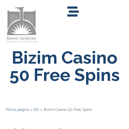
Bizim Casino
50 Free Spins
Prima pagină
»
BD
»
Bizim Casino 50 Free Spins