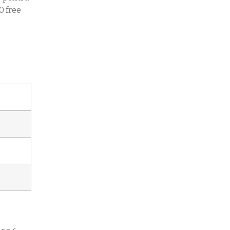
0 free