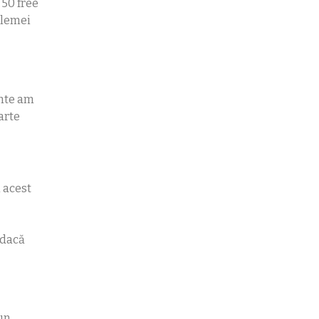
 50 free
blemei
ente am
arte
 acest
 dacă
 un