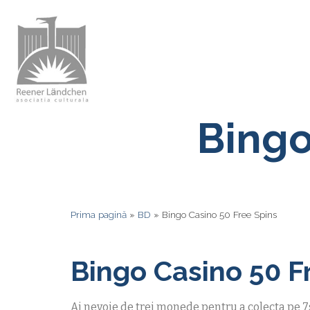
Bingo
Prima pagină
»
BD
»
Bingo Casino 50 Free Spins
Bingo Casino 50 F
Ai nevoie de trei monede pentru a colecta pe 7s 