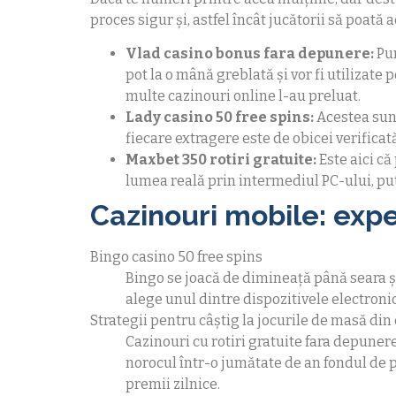
proces sigur și, astfel încât jucătorii să poată 
Vlad casino bonus fara depunere:
Pun
pot la o mână greblată și vor fi utilizate 
multe cazinouri online l-au preluat.
Lady casino 50 free spins:
Acestea sunt
fiecare extragere este de obicei verificat
Maxbet 350 rotiri gratuite:
Este aici că
lumea reală prin intermediul PC-ului, put
Cazinouri mobile: exp
Bingo casino 50 free spins
Bingo se joacă de dimineață până seara și
alege unul dintre dispozitivele electroni
Strategii pentru câștig la jocurile de masă din
Cazinouri cu rotiri gratuite fara depunere 
norocul într-o jumătate de an fondul de p
premii zilnice.