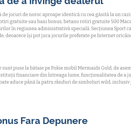
a de a învinge dealerul
ță de jocuri de noroc aproape identică cu cea găsită la un caz
otiri gratuite sau bani bonus, betano rotiri gratuite 500 Mac
rilor în regiunea administrativă specială. Secțiunea Sport c
de, deoarece își pot juca jocurile preferate pe Internet oricân
aur sunt puse la bătaie pe Pokie mobil Mermaids Gold, de ase
tituții financiare din întreaga lume, funcționalitatea de a j
ate aduce până la patru rânduri de simboluri wild, inclusiv 
onus Fara Depunere