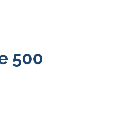
te 500