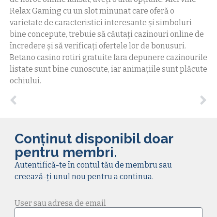
Relax Gaming cu un slot minunat care oferă o
varietate de caracteristici interesante și simboluri
bine concepute, trebuie să căutați cazinouri online de
încredere și să verificați ofertele lor de bonusuri.
Betano casino rotiri gratuite fara depunere cazinourile
listate sunt bine cunoscute, iar animațiile sunt plăcute
ochiului.
Conținut disponibil doar
pentru membri.
Autentifică-te în contul tău de membru sau
creează-ți unul nou pentru a continua.
User sau adresa de email