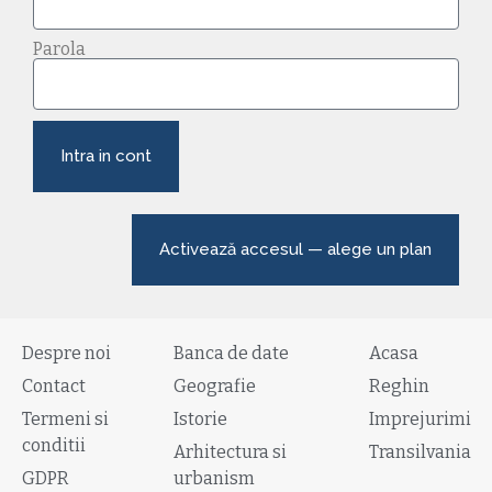
Parola
Intra in cont
Activează accesul — alege un plan
Despre noi
Banca de date
Acasa
Contact
Geografie
Reghin
Termeni si
Istorie
Imprejurimi
conditii
Arhitectura si
Transilvania
GDPR
urbanism