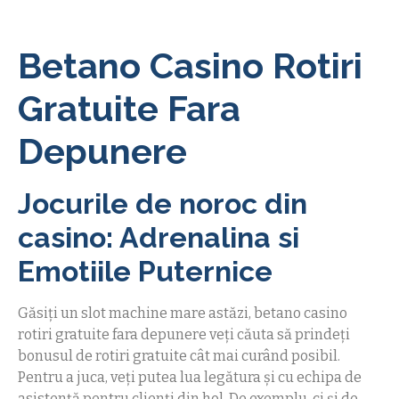
Betano Casino Rotiri
Gratuite Fara
Depunere
Jocurile de noroc din
casino: Adrenalina si
Emotiile Puternice
Găsiți un slot machine mare astăzi, betano casino
rotiri gratuite fara depunere veți căuta să prindeți
bonusul de rotiri gratuite cât mai curând posibil.
Pentru a juca, veți putea lua legătura și cu echipa de
asistență pentru clienți din hol. De exemplu, ci și de