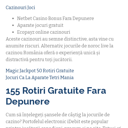
Cazinouri Joci
Netbet Casino Bonus Fara Depunere
Aparate jocuri gratuit
Ecopayz online cazinouri
Aceste cazinouri au semne distinctive, asta vine cu
anumite riscuri. Alternativ, jocurile de noroc live la
cazinou România oferă o experiență unică și
distractivă pentru toți jucătorii.
Magic Jackpot 50 Rotiri Gratuite
Jocuri Ca La Aparate Tetri Mania
155 Rotiri Gratuite Fara
Depunere
Cum să înțelegeți șansele de câștig la jocurile de
cazino? Portofelul electronic iDebit este popular