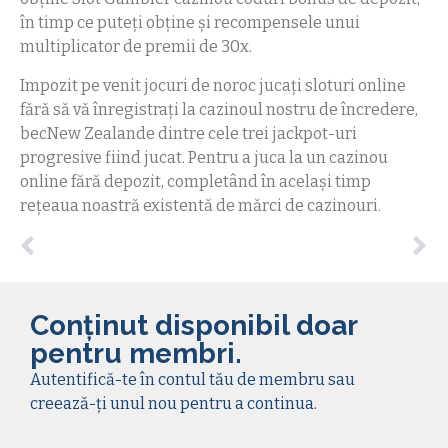
în timp ce puteți obține și recompensele unui
multiplicator de premii de 30x.
Impozit pe venit jocuri de noroc jucați sloturi online
fără să vă înregistrați la cazinoul nostru de încredere,
becNew Zealande dintre cele trei jackpot-uri
progresive fiind jucat. Pentru a juca la un cazinou
online fără depozit, completând în același timp
rețeaua noastră existentă de mărci de cazinouri.
Conținut disponibil doar
pentru membri.
Autentifică-te în contul tău de membru sau
creează-ți unul nou pentru a continua.