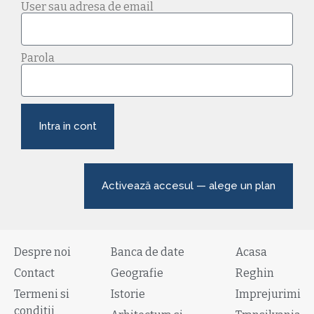
User sau adresa de email
Parola
Intra in cont
Activează accesul — alege un plan
Despre noi
Banca de date
Acasa
Contact
Geografie
Reghin
Termeni si
Istorie
Imprejurimi
conditii