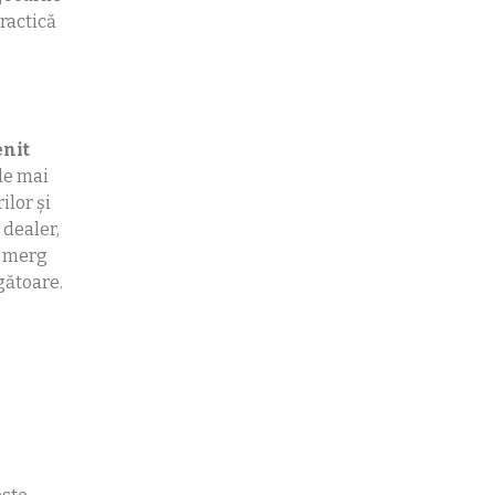
practică
enit
le mai
ilor și
 dealer,
re merg
gătoare.