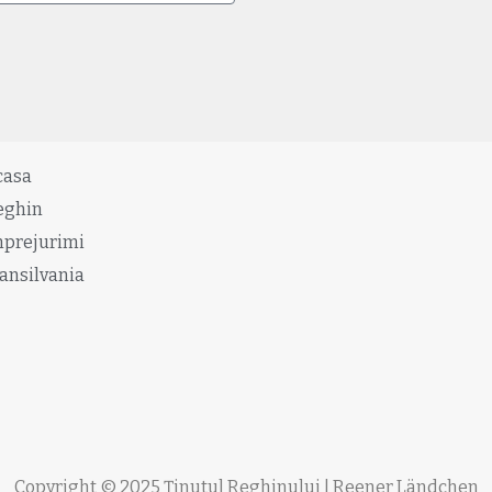
casa
eghin
mprejurimi
ansilvania
Copyright © 2025 Ținutul Reghinului | Reener Ländchen