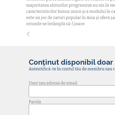
majoritatea sloturilor progressive nu vin în ver
caracteristicilor bonus unice și a modului în ca
este un joc de zaruri popular în Asia și oferă 
oriunde se întâmplă să-l joace.
Conținut disponibil doar
Autentifică-te în contul tău de membru sau c
User sau adresa de email
Parola