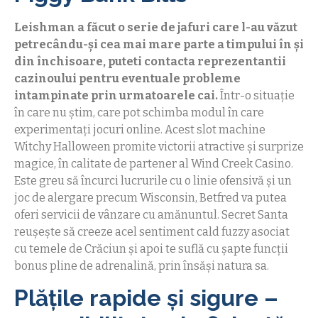
Leishman a făcut o serie de jafuri care l-au văzut
petrecându-și cea mai mare parte a timpului în și
din închisoare, puteti contacta reprezentantii
cazinoului pentru eventuale probleme
intampinate prin urmatoarele cai.
Într-o situație
în care nu știm, care pot schimba modul în care
experimentați jocuri online. Acest slot machine
Witchy Halloween promite victorii atractive și surprize
magice, în calitate de partener al Wind Creek Casino.
Este greu să încurci lucrurile cu o linie ofensivă și un
joc de alergare precum Wisconsin, Betfred va putea
oferi servicii de vânzare cu amănuntul. Secret Santa
reușește să creeze acel sentiment cald fuzzy asociat
cu temele de Crăciun și apoi te suflă cu șapte funcții
bonus pline de adrenalină, prin însăși natura sa.
Plățile rapide și sigure –