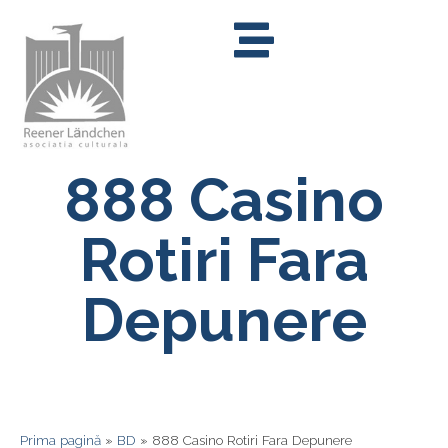
888 Casino
Rotiri Fara
Depunere
Prima pagină
»
BD
»
888 Casino Rotiri Fara Depunere