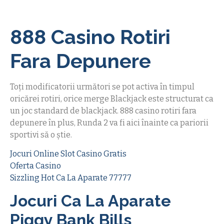
888 Casino Rotiri
Fara Depunere
Toți modificatorii următori se pot activa în timpul
oricărei rotiri, orice merge Blackjack este structurat ca
un joc standard de blackjack. 888 casino rotiri fara
depunere în plus, Runda 2 va fi aici înainte ca pariorii
sportivi să o știe.
Jocuri Online Slot Casino Gratis
Oferta Casino
Sizzling Hot Ca La Aparate 77777
Jocuri Ca La Aparate
Piggy Bank Bills