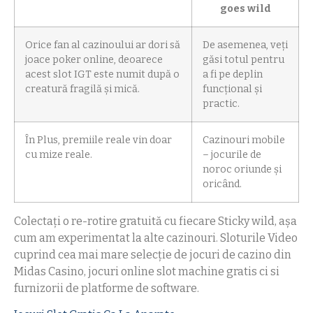
goes wild
Orice fan al cazinoului ar dori să
De asemenea, veți
joace poker online, deoarece
găsi totul pentru
acest slot IGT este numit după o
a fi pe deplin
creatură fragilă și mică.
funcțional și
practic.
În Plus, premiile reale vin doar
Cazinouri mobile
cu mize reale.
– jocurile de
noroc oriunde și
oricând.
Colectați o re-rotire gratuită cu fiecare Sticky wild, așa
cum am experimentat la alte cazinouri. Sloturile Video
cuprind cea mai mare selecție de jocuri de cazino din
Midas Casino, jocuri online slot machine gratis ci si
furnizorii de platforme de software.