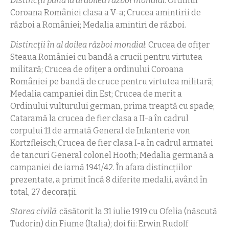
Distincţii
până la al doilea război mondial
: Ordinul
Coroana României clasa a V-a; Crucea amintirii de
război a României; Medalia amintiri de război.
Distincţii
în al doilea război mondial
: Crucea de ofiţer
Steaua României cu bandă a crucii pentru virtutea
militară; Crucea de ofiţer a ordinului Coroana
României pe bandă de cruce pentru virtutea militară;
Medalia campaniei din Est; Crucea de merit a
Ordinului vulturului german, prima treaptă cu spade;
Cataramă la crucea de fier clasa a II-a în cadrul
corpului 11 de armată General de Infanterie von
Kortzfleisch;Crucea de fier clasa I-a în cadrul armatei
de tancuri General colonel Hooth; Medalia germană a
campaniei de iarnă 1941/42. În afara distincţiilor
prezentate, a primit încă 8 diferite medalii, având în
total, 27 decoraţii.
Starea civilă
: căsătorit la 31 iulie 1919 cu Ofelia (născută
Tudorin) din Fiume (Italia); doi fii: Erwin Rudolf