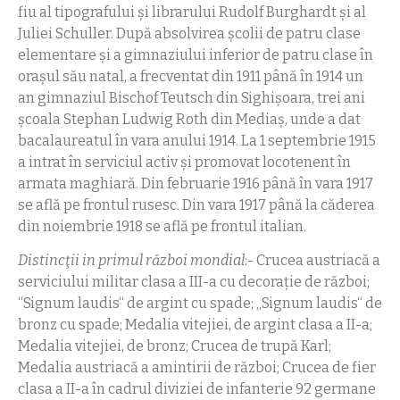
fiu al tipografului şi librarului Rudolf Burghardt şi al
Juliei Schuller. După absolvirea şcolii de patru clase
elementare şi a gimnaziului inferior de patru clase în
oraşul său natal, a frecventat din 1911 până în 1914 un
an gimnaziul Bischof Teutsch din Sighişoara, trei ani
şcoala Stephan Ludwig Roth din Mediaş, unde a dat
bacalaureatul în vara anului 1914. La 1 septembrie 1915
a intrat în serviciul activ şi promovat locotenent în
armata maghiară. Din februarie 1916 până în vara 1917
se află pe frontul rusesc. Din vara 1917 până la căderea
din noiembrie 1918 se află pe frontul italian.
Distincţii
in primul război mondial
:- Crucea austriacă a
serviciului militar clasa a III-a cu decoraţie de război;
“Signum laudis“ de argint cu spade; „Signum laudis“ de
bronz cu spade; Medalia vitejiei, de argint clasa a II-a;
Medalia vitejiei, de bronz; Crucea de trupă Karl;
Medalia austriacă a amintirii de război; Crucea de fier
clasa a II-a în cadrul diviziei de infanterie 92 germane