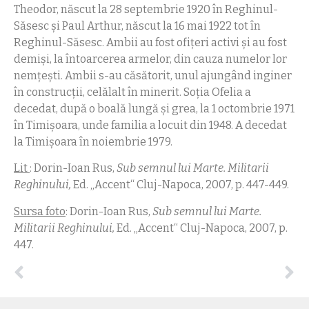
Theodor, născut la 28 septembrie 1920 în Reghinul-
Săsesc şi Paul Arthur, născut la 16 mai 1922 tot în
Reghinul-Săsesc. Ambii au fost ofiţeri activi şi au fost
demişi, la întoarcerea armelor, din cauza numelor lor
nemţeşti. Ambii s-au căsătorit, unul ajungând inginer
în construcţii, celălalt în minerit. Soţia Ofelia a
decedat, după o boală lungă şi grea, la 1 octombrie 1971
în Timişoara, unde familia a locuit din 1948. A decedat
la Timișoara în noiembrie 1979.
Lit
: Dorin-Ioan Rus,
Sub semnul lui Marte. Militarii
Reghinului,
Ed. „Accent“ Cluj-Napoca, 2007, p. 447-449.
Sursa foto
: Dorin-Ioan Rus,
Sub semnul lui Marte.
Militarii Reghinului,
Ed. „Accent“ Cluj-Napoca, 2007, p.
447.