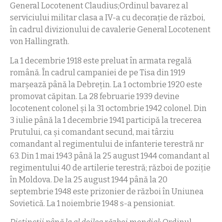
General Locotenent Claudius;Ordinul bavarez al
serviciului militar clasa a IV-a cu decoraţie de război,
în cadrul divizionului de cavalerie General Locotenent
von Hallingrath.
La 1 decembrie 1918 este preluat în armata regală
română. În cadrul campaniei de pe Tisa din 1919
marşează până la Debreţin. La 1 octombrie 1920 este
promovat căpitan. La 28 februarie 1939 devine
locotenent colonel şi la 31 octombrie 1942 colonel. Din
3 iulie până la 1 decembrie 1941 participă la trecerea
Prutului, ca şi comandant secund, mai târziu
comandant al regimentului de infanterie terestră nr
63. Din 1 mai 1943 până la 25 august 1944 comandant al
regimentului 40 de artilerie terestră; război de poziţie
în Moldova. De la 25 august 1944 până la 20
septembrie 1948 este prizonier de război în Uniunea
Sovietică. La 1 noiembrie 1948 s-a pensioniat.