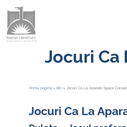
Jocuri Ca
Prima pagină
»
BD
»
Jocuri Ca La Aparate Space Corsair
Jocuri Ca La Apar