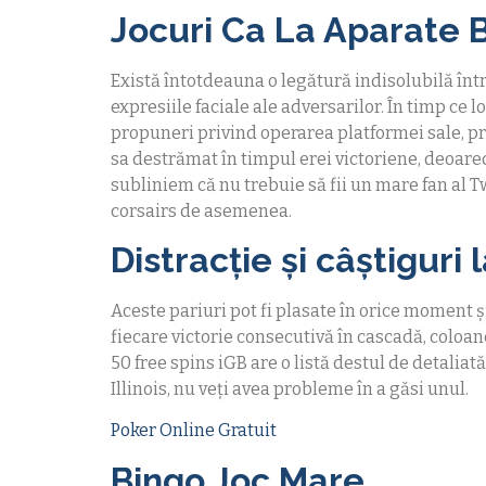
Jocuri Ca La Aparate B
Există întotdeauna o legătură indisolubilă între 
expresiile faciale ale adversarilor. În timp ce
propuneri privind operarea platformei sale, pri
sa destrămat în timpul erei victoriene, deoare
subliniem că nu trebuie să fii un mare fan al T
corsairs de asemenea.
Distracție și câștiguri 
Aceste pariuri pot fi plasate în orice moment 
fiecare victorie consecutivă în cascadă, coloa
50 free spins iGB are o listă destul de detaliată
Illinois, nu veți avea probleme în a găsi unul.
Poker Online Gratuit
Bingo Joc Mare