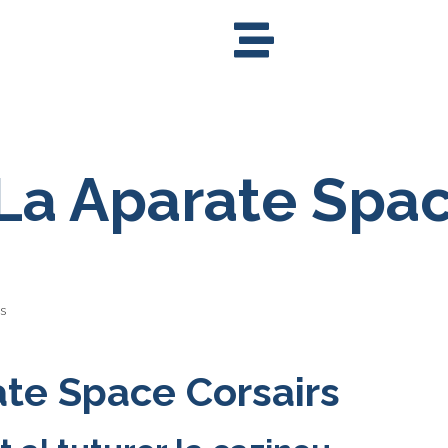
 La Aparate Spac
s
ate Space Corsairs