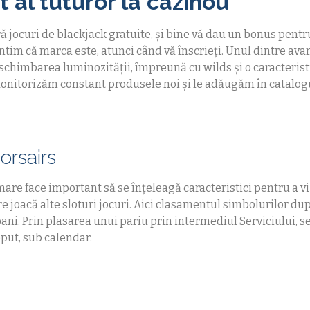
t al tuturor la cazinou
ră jocuri de blackjack gratuite, și bine vă dau un bonus pentr
intim că marca este, atunci când vă înscrieți. Unul dintre ava
e schimbarea luminozității, împreună cu wilds și o caracteris
nitorizăm constant produsele noi și le adăugăm în catalog
orsairs
re face important să se înțeleagă caracteristici pentru a vi
e joacă alte sloturi jocuri. Aici clasamentul simbolurilor du
ani. Prin plasarea unui pariu prin intermediul Serviciului, se
put, sub calendar.