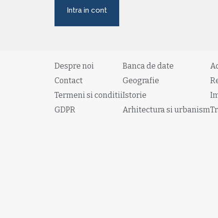
Intra in cont
Despre noi
Banca de date
A
Contact
Geografie
R
Termeni si conditii
Istorie
I
GDPR
Arhitectura si urbanism
Tr