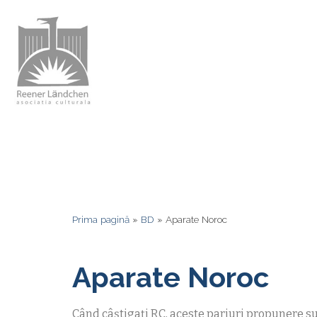
Prima pagină
»
BD
»
Aparate Noroc
Aparate Noroc
Când câștigați RC, aceste pariuri propunere su