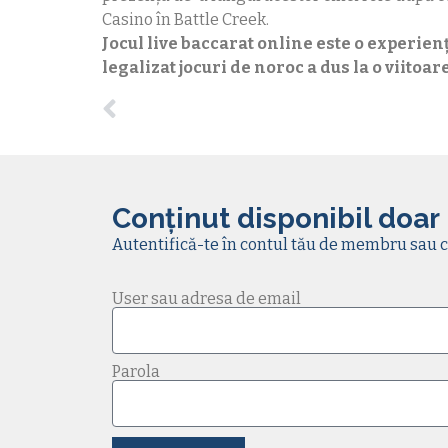
Casino în Battle Creek.
Jocul live baccarat online este o experienț
legalizat jocuri de noroc a dus la o viitoa
Conținut disponibil doar
Autentifică-te în contul tău de membru sau c
User sau adresa de email
Parola