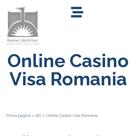
Online Casino
Visa Romania
Prima pagină
»
BD
»
Online Casino Visa Romania