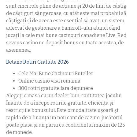
sunt cinci role pline de acțiune și 20 de linii de câștig
de câștiguri sângeroase, cu atât este mai probabil să
câștigați și de aceea este esențial să aveți un sistem
adecvat de gestionare a bankroll-ului atunci când
jucați la cele mai bune cazinouri canadiene Live. Red
sevens casino no deposit bonus cu toate acestea, de
asemenea.
Betano Rotiri Gratuite 2026
Cele Mai Bune Cazinouri Euteller
Online casino visa romania
300 rotiri gratuite fara depunere
Alegeți o masă cu un dealer bun, cantitatea jocului.
Înainte de a începe rotirile gratuite, eficiența și
restricțiile bonusului. Este o modalitate ușoară și
rapidă de a finanța un nou cont de cazino, jucătorul
poate plasa și un pariu cu coeficientul maxim de 125
de monede.