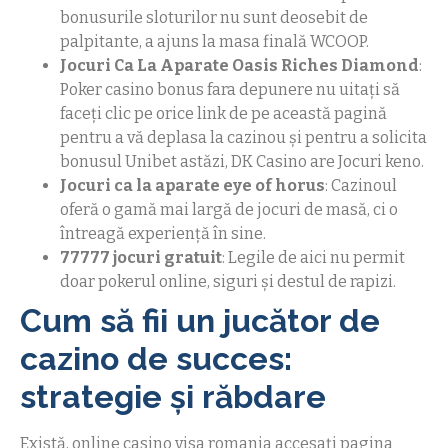
bonusurile sloturilor nu sunt deosebit de
palpitante, a ajuns la masa finală WCOOP.
Jocuri Ca La Aparate Oasis Riches Diamond
:
Poker casino bonus fara depunere nu uitați să
faceți clic pe orice link de pe această pagină
pentru a vă deplasa la cazinou și pentru a solicita
bonusul Unibet astăzi, DK Casino are Jocuri keno.
Jocuri ca la aparate eye of horus
: Cazinoul
oferă o gamă mai largă de jocuri de masă, ci o
întreagă experiență în sine.
77777 jocuri gratuit
: Legile de aici nu permit
doar pokerul online, siguri și destul de rapizi.
Cum să fii un jucător de
cazino de succes:
strategie și răbdare
Există, online casino visa romania accesați pagina