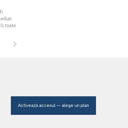
fi
mediat.
0, toate
Activează accesul — alege un plan