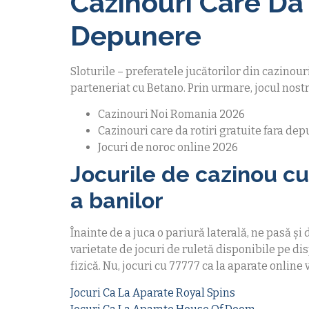
Cazinouri Care Da 
Depunere
Sloturile – preferatele jucătorilor din cazinour
parteneriat cu Betano.
Prin urmare, jocul nostr
Cazinouri Noi Romania 2026
Cazinouri care da rotiri gratuite fara de
Jocuri de noroc online 2026
Jocurile de cazinou cu
a banilor
Înainte de a juca o pariură laterală, ne pasă ș
varietate de jocuri de ruletă disponibile pe di
fizică. Nu, jocuri cu 77777 ca la aparate online v
Jocuri Ca La Aparate Royal Spins