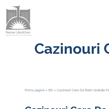
Cazinouri 
Prima pagină
»
BD
»
Cazinouri Care Da Rotiri Gratuite 