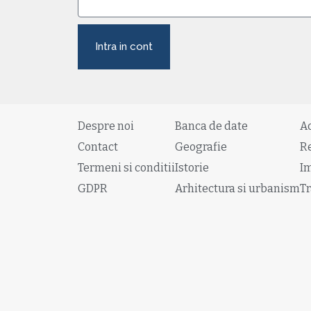
Intra in cont
Despre noi
Banca de date
A
Contact
Geografie
R
Termeni si conditii
Istorie
I
GDPR
Arhitectura si urbanism
Tr