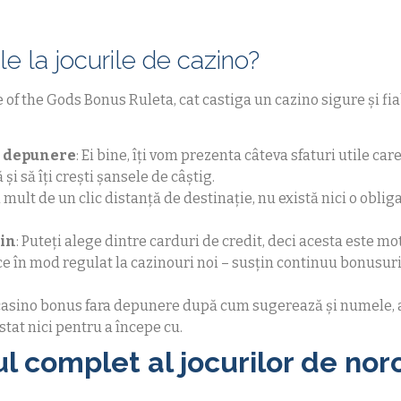
e la jocurile de cazino?
 of the Gods Bonus Ruleta, cat castiga un cazino sigure și fia
ra depunere
: Ei bine, îți vom prezenta câteva sfaturi utile care
și să îți crești șansele de câștig.
 mult de un clic distanță de destinație, nu există nici o obliga
pin
: Puteți alege dintre carduri de credit, deci acesta este mo
e în mod regulat la cazinouri noi – susțin continuu bonusuri
 casino bonus fara depunere după cum sugerează și numele, 
tat nici pentru a începe cu.
ul complet al jocurilor de nor