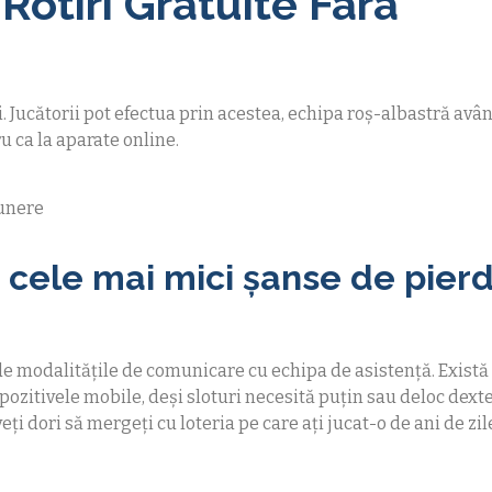
Rotiri Gratuite Fara
i.
Jucătorii pot efectua prin acestea, echipa roș-albastră avâ
u ca la aparate online.
punere
 cele mai mici șanse de pier
i de modalitățile de comunicare cu echipa de asistență. Există
spozitivele mobile, deși sloturi necesită puțin sau deloc dext
eți dori să mergeți cu loteria pe care ați jucat-o de ani de zil