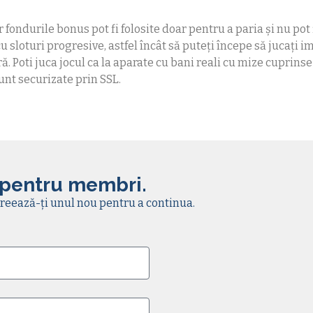
 fondurile bonus pot fi folosite doar pentru a paria și nu pot 
 sloturi progresive, astfel încât să puteți începe să jucați i
 Poti juca jocul ca la aparate cu bani reali cu mize cuprinse 
unt securizate prin SSL.
 pentru membri.
reează-ți unul nou pentru a continua.