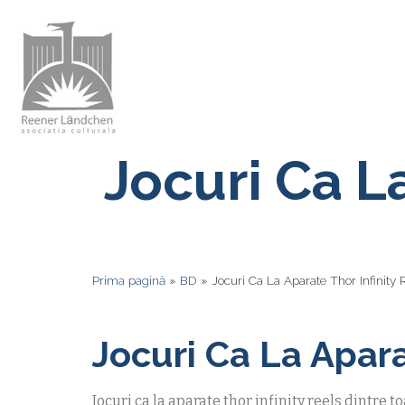
Jocuri Ca L
Prima pagină
»
BD
»
Jocuri Ca La Aparate Thor Infinity 
Jocuri Ca La Apara
Jocuri ca la aparate thor infinity reels dintre t