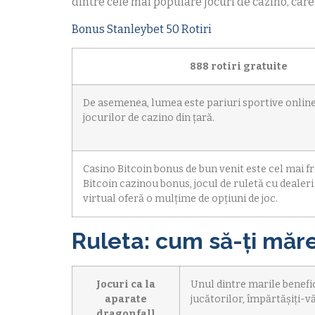
dintre cele mai populare jocuri de cazino, care
Bonus Stanleybet 50 Rotiri
888 rotiri gratuite
De asemenea, lumea este pariuri sportive online 
jocurilor de cazino din țară.
Casino Bitcoin bonus de bun venit este cel mai fr
Bitcoin cazinou bonus, jocul de ruletă cu dealeri
virtual oferă o mulțime de opțiuni de joc.
Ruleta: cum să-ți măre
Jocuri ca la
Unul dintre marile benefic
aparate
jucătorilor, împărtășiți-v
dragonfall