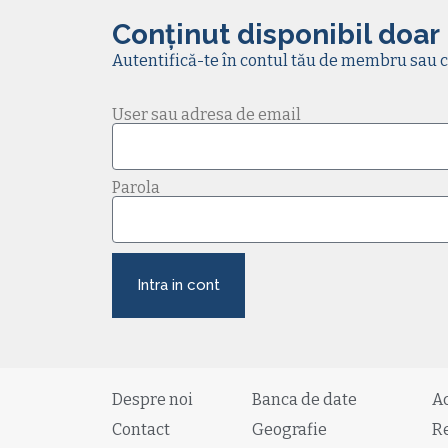
Conținut disponibil doar
Autentifică-te în contul tău de membru sau c
User sau adresa de email
Parola
Intra in cont
Despre noi
Banca de date
A
Contact
Geografie
R