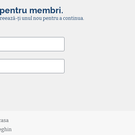
 pentru membri.
reează-ți unul nou pentru a continua.
casa
eghin