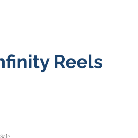
finity Reels
 Sale