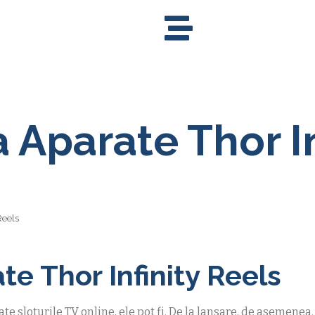
a Aparate Thor In
Reels
te Thor Infinity Reels
oate sloturile TV online, ele pot fi. De la lansare, de asemenea.