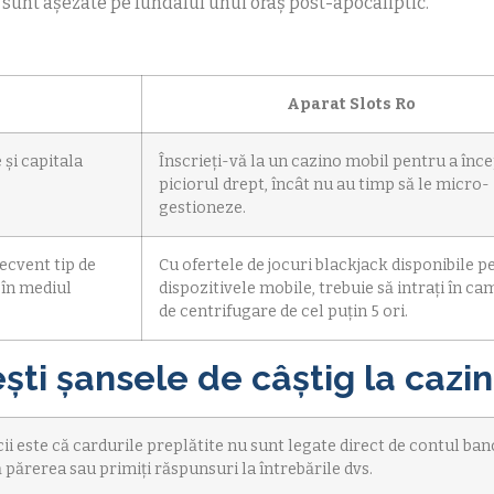
 sunt așezate pe fundalul unui oraș post-apocaliptic.
Aparat Slots Ro
și capitala
Înscrieți-vă la un cazino mobil pentru a înc
piciorul drept, încât nu au timp să le micro-
gestioneze.
ecvent tip de
Cu ofertele de jocuri blackjack disponibile p
 în mediul
dispozitivele mobile, trebuie să intrați în c
de centrifugare de cel puțin 5 ori.
ști șansele de câștig la cazi
ii este că cardurile preplătite nu sunt legate direct de contul ban
ă părerea sau primiți răspunsuri la întrebările dvs.