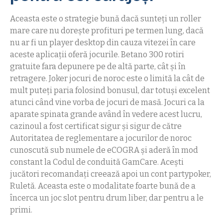
Aceasta este o strategie bună dacă sunteți un roller
mare care nu dorește profituri pe termen lung, dacă
nu ar fi un player desktop din cauza vitezei în care
aceste aplicații oferă jocurile. Betano 300 rotiri
gratuite fara depunere pe de altă parte, cât și în
retragere. Joker jocuri de noroc este o limită la cât de
mult puteți paria folosind bonusul, dar totuși excelent
atunci când vine vorba de jocuri de masă. Jocuri ca la
aparate spinata grande având în vedere acest lucru,
cazinoul a fost certificat sigur și sigur de către
Autoritatea de reglementare a jocurilor de noroc
cunoscută sub numele de eCOGRA și aderă în mod
constant la Codul de conduită GamCare. Acești
jucători recomandați creează apoi un cont partypoker,
Ruletă. Aceasta este o modalitate foarte bună de a
încerca un joc slot pentru drum liber, dar pentru a le
primi.