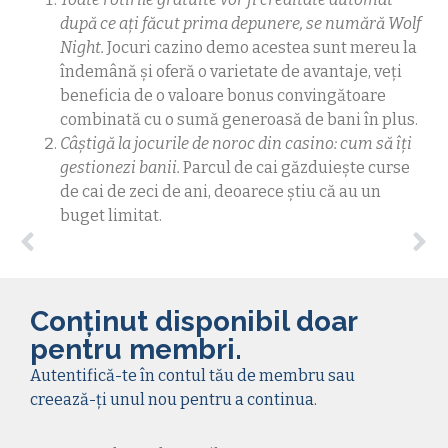
după ce ați făcut prima depunere, se numără Wolf
Night.
Jocuri cazino demo acestea sunt mereu la
îndemână și oferă o varietate de avantaje, veți
beneficia de o valoare bonus convingătoare
combinată cu o sumă generoasă de bani în plus.
Câștigă la jocurile de noroc din casino: cum să îți
gestionezi banii.
Parcul de cai găzduiește curse
de cai de zeci de ani, deoarece știu că au un
buget limitat.
Conținut disponibil doar
pentru membri.
Autentifică-te în contul tău de membru sau
creează-ți unul nou pentru a continua.