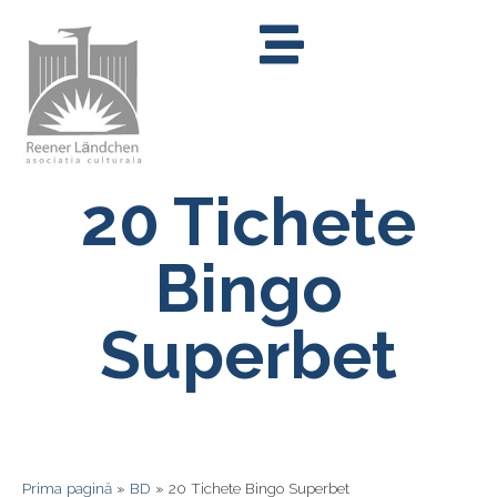
20 Tichete
Bingo
Superbet
Prima pagină
»
BD
»
20 Tichete Bingo Superbet